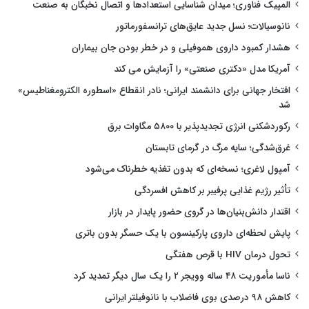
المپیک فناوری؛ میدان شناسایی استعدادها و اتصال نخبگان به صنعت
نانوسیالات؛ نسل جدید عایق‌های ترانسفورماتور
هشدار کمبود داروی هموفیلی و در خطر بودن جان بیماران
آمریکا مدل «دکتری صنعتی» را آزمایش می کند
افتخار جهانی برای دانشمند ایرانی؛ نادر انقطاع «اسطوره الکترومغناطیس»
شد
رکوردشکنی انرژی تجدیدپذیر با ۵۸۰۰ مگاوات برق
غرق‌شدگی؛ سایه مرگ در گرمای تابستان
آمپول لاغری؛ نسخه‌ای که بدون تغذیه خطرناک می‌شود
تأثیر رژیم غذایی پرفیبر بر کاهش افسردگی
اقتدار دانش‌بنیان‌ها در گروی حضور پایدار در بازار
پایش لحظه‌ای داروی پارکینسون با یک حسگر بدون باتری
تحول درمان HIV با قرص هفتگی
ناسا مأموریت ۴۸ ساله وویجر ۲ را یک سال دیگر تمدید کرد
کاهش ۹۸ درصدی بوی فاضلاب با نانوفیلتر ایرانی