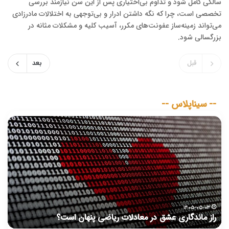
سالگی کامل شود و تداوم بی‌اختیاری پس از این سن نیازمند بررسی
تخصصی است، چرا که نگه داشتن ادرار و بی‌توجهی به اختلالات مادرزادی
می‌تواند زمینه‌ساز عفونت‌های مکرر، آسیب کلیه و مشکلات مثانه در
بزرگسالی شود.
قبل
بعد
-- سیناپلاس --
چرا
طرح
پزشک
خانواده
در
ایران
به
سرانجام
نرسید؟
۱۴۰۵-۰۵-۰۳
ت؟
چرا طرح پزشک خانواده در ایران به سرانجام نرسید؟