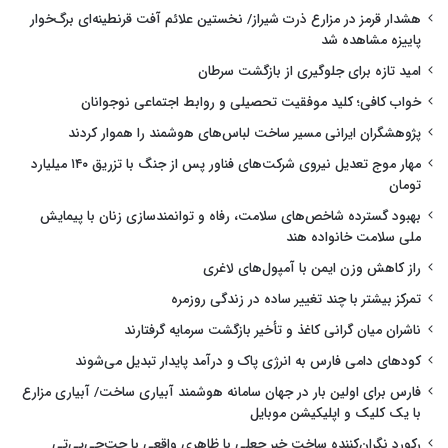
هشدار قرمز در مزارع ذرت شیراز/ نخستین علائم آفت قرنطینه‌ای برگ‌خوار
پاییزه مشاهده شد
امید تازه برای جلوگیری از بازگشت سرطان
خواب کافی؛ کلید موفقیت تحصیلی و روابط اجتماعی نوجوانان
پژوهشگران ایرانی مسیر ساخت لباس‌های هوشمند را هموار کردند
مهار موج تعدیل نیروی شرکت‌های فناور پس از جنگ با تزریق ۱۴۰ میلیارد
تومان
بهبود گسترده شاخص‌های سلامت، رفاه و توانمندسازی زنان با پیمایش
ملی سلامت خانواده هند
راز کاهش وزن ایمن با آمپول‌های لاغری
تمرکز بیشتر با چند تغییر ساده در زندگی روزمره
ناشران میان گرانی کاغذ و تأخیر بازگشت سرمایه گرفتارند
کودهای دامی فارس به انرژی پاک و درآمد پایدار تبدیل می‌شوند
فارس برای اولین بار در جهان سامانه هوشمند آبیاری ساخت/ آبیاری مزارع
با یک کلیک و اپلیکیشن موبایل
رکورد نگران‌کننده ساخت خبر جعلی با ظاهری واقعی با چت‌جی‌پی‌تی