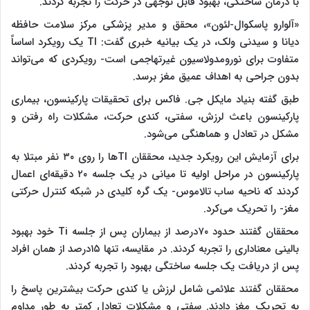
با درمان ساختگی، بهبود قابل توجهی در حرکت را تجربه کردند.
«آلوارو پاسکوال-لئون»، محقق و مدیر پزشکی مرکز سلامت حافظه
دیانا و سیدنی ولک، در یک بیانیه خبری گفت: TI یک رویکرد اساساً
متفاوت برای نورومدولاسیون غیرتهاجمی است- رویکردی که می‌تواند
بدون جراحی به اهداف عمیق مغز برسد.
طبق گفته بنیاد مایکل جی. فاکس برای تحقیقات پارکینسون، بیماری
پارکینسون باعث لرزش، سفتی، کندی حرکت، مشکلات راه رفتن و
مشکل در تعادل و هماهنگی می‌شود.
برای آزمایش این رویکرد جدید، محققان TIها را روی ۳۰ نفر مبتلا به
پارکینسون در مراحل اولیه تا میانی در یک جلسه ۲۰ دقیقه‌ای اعمال
کردند که ناحیه ساب تالاموس- یک گره کلیدی در شبکه کنترل حرکتی
مغز- را تحریک می‌کرد.
محققان گفتند حدود ۷۰درصد از بیماران پس از جلسه Ti خود بهبود
بالینی معناداری را تجربه کردند. در مقایسه، تنها ۱۵درصد از همان افراد
پس از دریافت یک جلسه ساختگی بهبود را تجربه کردند.
محققان گفتند علائمی شامل لرزش یا کندی حرکت بیشترین پاسخ را
به تحریک مغز دادند. سفتی و مشکلات تعادل کمتر به طور مداوم