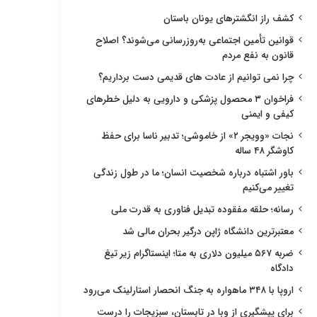
کشف راز انگشترهای یونان باستان
قوانین تأمین اجتماعی به‌روزرسانی می‌شوند؟ اصلاح
قانون به نفع مردم
چرا نمی توانیم از عادت های قدیمی دست برداریم؟
فراخوان ۳ محصول پزشکی و دارویی به دلیل خطرهای
کیفی و ایمنی
نجات «وویجر ۲» از خاموشی؛ تدبیر ناسا برای حفظ
کاوشگر ۴۸ ساله
باور اشتباه درباره شخصیت انسان؛ ما در طول زندگی
تغییر می‌کنیم
رسانه؛ حلقه مفقوده تبدیل فناوری به قدرت ملی
معتبرترین دانشگاه ژاپن درگیر بحران مالی شد
ضربه ۵۶۷ میلیون دلاری به متا؛ اینستاگرام زیر تیغ
دادگاه
اروپا با ۳۴۸ ماهواره به جنگ انحصار استارلینک می‌رود
برای پیشگیری از وبا در تابستان، سبزیجات را درست