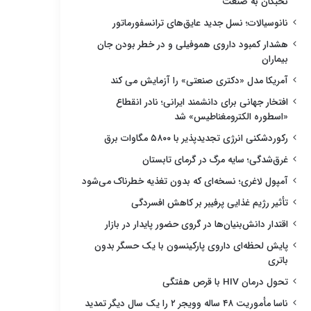
نخبگان به صنعت
نانوسیالات؛ نسل جدید عایق‌های ترانسفورماتور
هشدار کمبود داروی هموفیلی و در خطر بودن جان
بیماران
آمریکا مدل «دکتری صنعتی» را آزمایش می کند
افتخار جهانی برای دانشمند ایرانی؛ نادر انقطاع
«اسطوره الکترومغناطیس» شد
رکوردشکنی انرژی تجدیدپذیر با ۵۸۰۰ مگاوات برق
غرق‌شدگی؛ سایه مرگ در گرمای تابستان
آمپول لاغری؛ نسخه‌ای که بدون تغذیه خطرناک می‌شود
تأثیر رژیم غذایی پرفیبر بر کاهش افسردگی
اقتدار دانش‌بنیان‌ها در گروی حضور پایدار در بازار
پایش لحظه‌ای داروی پارکینسون با یک حسگر بدون
باتری
تحول درمان HIV با قرص هفتگی
ناسا مأموریت ۴۸ ساله وویجر ۲ را یک سال دیگر تمدید