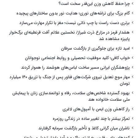
چرا حفظ کاهش وزن این‌قدر سخت است؟
گام بزرگ برای تراشه‌های نوری؛ هدایت نور بدون ساختارهای پیچیده
برتری دست راست یا چپ ذاتی نیست؛ مغز با تکرار مهارت می‌سازد
هشدار قرمز در مزارع ذرت شیراز/ نخستین علائم آفت قرنطینه‌ای برگ‌خوار
پاییزه مشاهده شد
امید تازه برای جلوگیری از بازگشت سرطان
خواب کافی؛ کلید موفقیت تحصیلی و روابط اجتماعی نوجوانان
پژوهشگران ایرانی مسیر ساخت لباس‌های هوشمند را هموار کردند
مهار موج تعدیل نیروی شرکت‌های فناور پس از جنگ با تزریق ۱۴۰ میلیارد
تومان
بهبود گسترده شاخص‌های سلامت، رفاه و توانمندسازی زنان با پیمایش
ملی سلامت خانواده هند
راز کاهش وزن ایمن با آمپول‌های لاغری
تمرکز بیشتر با چند تغییر ساده در زندگی روزمره
ناشران میان گرانی کاغذ و تأخیر بازگشت سرمایه گرفتارند
کودهای دامی فارس به انرژی پاک و درآمد پایدار تبدیل می‌شوند