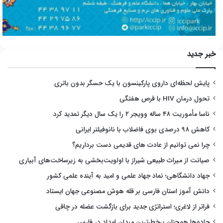
خبر جدید
پایش لحظه‌ای داروی پارکینسون با یک حسگر بدون باتری
تحول درمان HIV با قرص هفتگی
ناسا مأموریت ۴۸ ساله وویجر ۲ را یک سال دیگر تمدید کرد
کاهش ۹۸ درصدی بوی فاضلاب با نانوفیلتر ایرانی
چرا نمی توانیم از عادت های قدیمی دست برداریم؟
صیانت از میراث طبیعی شیراز با اولویت‌بخشی به زیرساخت‌های آبیاری
جهاد دانشگاهی؛ نماد جهاد علمی و امید به آینده علمی کشور
دانش آموز استان فارسی بر قله هوش مصنوعی جهان ایستاد
فراتر از لاغری؛ استراتژی جدید برای بازگشت عضله در چاقی
جاده‌ها همچنان پرخطرترین میدان امداد در فارس