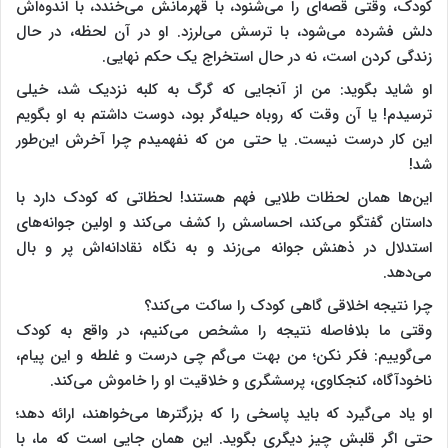
کودک، وقتی قصه‌ای را می‌شنود، با قهرمانش می‌خندد، با اندوه‌اش
دلش فشرده می‌شود، با ترسش می‌لرزد. او در آن لحظه، در حال
زندگی کردن است، نه در حال استخراج یک حکم نهایی.
او شاید بگوید: من از آنجایی که گرگ به کلبه نزدیک شد، خیلی
ترسیدم! یا آن وقت که روباه حیله‌گر بود، دوست داشتم به او بگویم
این کار درست نیست. یا حتی من که نفهمیدم چرا آخرش این‌طور
شد!
این‌ها همان لحظات طلایی فهم هستند! لحظاتی که کودک دارد با
داستان گفتگو می‌کند، احساسش را کشف می‌کند و اولین جوانه‌های
استدلال در ذهنش جوانه می‌زند و به نگاه نقادانه‌اش پر و بال
می‌دهد.
چرا نتیجه اخلاقی گاهی کودک را ساکت می‌کند؟
وقتی ما بلافاصله نتیجه را مشخص می‌کنیم، در واقع به کودک
می‌گوییم: فکر نکن؛ من بهت می‌گم چی درست و غلطه و این پیام،
ناخودآگاه، کنجکاوی، پرسشگری و خلاقیت او را خاموش می‌کند.
او یاد می‌گیرد که باید پاسخی را که بزرگترها می‌خواهند، ارائه دهد؛
حتی اگر قلبش چیز دیگری بگوید. این همان جایی است که ما، با