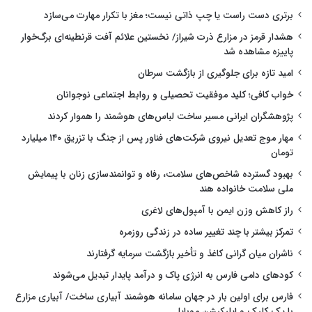
برتری دست راست یا چپ ذاتی نیست؛ مغز با تکرار مهارت می‌سازد
هشدار قرمز در مزارع ذرت شیراز/ نخستین علائم آفت قرنطینه‌ای برگ‌خوار
پاییزه مشاهده شد
امید تازه برای جلوگیری از بازگشت سرطان
خواب کافی؛ کلید موفقیت تحصیلی و روابط اجتماعی نوجوانان
پژوهشگران ایرانی مسیر ساخت لباس‌های هوشمند را هموار کردند
مهار موج تعدیل نیروی شرکت‌های فناور پس از جنگ با تزریق ۱۴۰ میلیارد
تومان
بهبود گسترده شاخص‌های سلامت، رفاه و توانمندسازی زنان با پیمایش
ملی سلامت خانواده هند
راز کاهش وزن ایمن با آمپول‌های لاغری
تمرکز بیشتر با چند تغییر ساده در زندگی روزمره
ناشران میان گرانی کاغذ و تأخیر بازگشت سرمایه گرفتارند
کودهای دامی فارس به انرژی پاک و درآمد پایدار تبدیل می‌شوند
فارس برای اولین بار در جهان سامانه هوشمند آبیاری ساخت/ آبیاری مزارع
با یک کلیک و اپلیکیشن موبایل