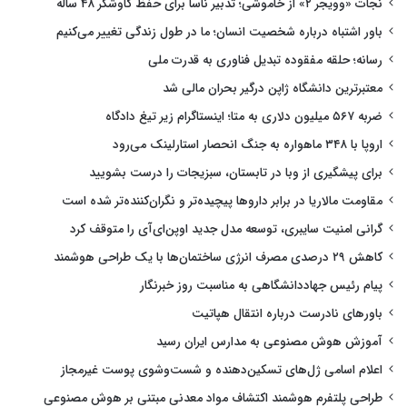
نجات «وویجر ۲» از خاموشی؛ تدبیر ناسا برای حفظ کاوشگر ۴۸ ساله
باور اشتباه درباره شخصیت انسان؛ ما در طول زندگی تغییر می‌کنیم
رسانه؛ حلقه مفقوده تبدیل فناوری به قدرت ملی
معتبرترین دانشگاه ژاپن درگیر بحران مالی شد
ضربه ۵۶۷ میلیون دلاری به متا؛ اینستاگرام زیر تیغ دادگاه
اروپا با ۳۴۸ ماهواره به جنگ انحصار استارلینک می‌رود
برای پیشگیری از وبا در تابستان، سبزیجات را درست بشویید
مقاومت مالاریا در برابر داروها پیچیده‌تر و نگران‌کننده‌تر شده است
گرانی امنیت سایبری، توسعه مدل جدید اوپن‌ای‌آی را متوقف کرد
کاهش ۲۹ درصدی مصرف انرژی ساختمان‌ها با یک طراحی هوشمند
پیام رئیس جهاددانشگاهی به مناسبت روز خبرنگار
باورهای نادرست درباره انتقال هپاتیت
آموزش هوش مصنوعی به مدارس ایران رسید
اعلام اسامی ژل‌های تسکین‌دهنده و شست‌وشوی پوست غیرمجاز
طراحی پلتفرم هوشمند اکتشاف مواد معدنی مبتنی بر هوش مصنوعی