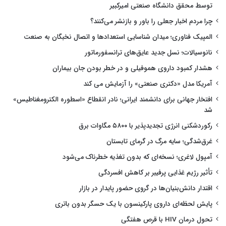
توسط محقق دانشگاه صنعتی امیرکبیر
چرا مردم اخبار جعلی را باور و بازنشر می‌کنند؟
المپیک فناوری؛ میدان شناسایی استعدادها و اتصال نخبگان به صنعت
نانوسیالات؛ نسل جدید عایق‌های ترانسفورماتور
هشدار کمبود داروی هموفیلی و در خطر بودن جان بیماران
آمریکا مدل «دکتری صنعتی» را آزمایش می کند
افتخار جهانی برای دانشمند ایرانی؛ نادر انقطاع «اسطوره الکترومغناطیس»
شد
رکوردشکنی انرژی تجدیدپذیر با ۵۸۰۰ مگاوات برق
غرق‌شدگی؛ سایه مرگ در گرمای تابستان
آمپول لاغری؛ نسخه‌ای که بدون تغذیه خطرناک می‌شود
تأثیر رژیم غذایی پرفیبر بر کاهش افسردگی
اقتدار دانش‌بنیان‌ها در گروی حضور پایدار در بازار
پایش لحظه‌ای داروی پارکینسون با یک حسگر بدون باتری
تحول درمان HIV با قرص هفتگی