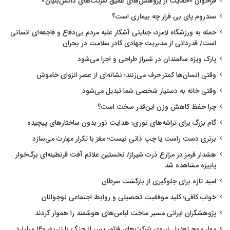
فراخوان «حمایت از پژوهش‌های عمیق شرکت‌های دانش‌بنیان»
سندروم پای بی قرار چه بیماری است؟
حمله به ورزشگاه لامرد، جنایتی آشکار علیه مردم بی‌دفاع و فاجعه‌ای انسانی
است/ قدردانی از مدیریت جهادی کادر سلامت در بحران
پارک ویژه سالمندان در شیراز طراحی و اجرا می‌شود
وقتی انسان‌ها کمتر حرف می‌زنند؛ نشانه‌ای از عصر انزوای خاموش
وقتی خانه به دستیار شخصی شما تبدیل می‌شود
چرا حفظ کاهش وزن این‌قدر سخت است؟
گام بزرگ برای تراشه‌های نوری؛ هدایت نور بدون ساختارهای پیچیده
برتری دست راست یا چپ ذاتی نیست؛ مغز با تکرار مهارت می‌سازد
هشدار قرمز در مزارع ذرت شیراز/ نخستین علائم آفت قرنطینه‌ای برگ‌خوار
پاییزه مشاهده شد
امید تازه برای جلوگیری از بازگشت سرطان
خواب کافی؛ کلید موفقیت تحصیلی و روابط اجتماعی نوجوانان
پژوهشگران ایرانی مسیر ساخت لباس‌های هوشمند را هموار کردند
مهار موج تعدیل نیروی شرکت‌های فناور پس از جنگ با تزریق ۱۴۰ میلیارد