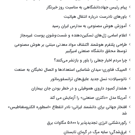
پیام رئیس جهاددانشگاهی به مناسبت روز خبرنگار
باورهای نادرست درباره انتقال هپاتیت
آموزش هوش مصنوعی به مدارس ایران رسید
اعلام اسامی ژل‌های تسکین‌دهنده و شست‌وشوی پوست غیرمجاز
طراحی پلتفرم هوشمند اکتشاف مواد معدنی مبتنی بر هوش مصنوعی
توسط محقق دانشگاه صنعتی امیرکبیر
چرا مردم اخبار جعلی را باور و بازنشر می‌کنند؟
المپیک فناوری؛ میدان شناسایی استعدادها و اتصال نخبگان به صنعت
نانوسیالات؛ نسل جدید عایق‌های ترانسفورماتور
هشدار کمبود داروی هموفیلی و در خطر بودن جان بیماران
آمریکا مدل «دکتری صنعتی» را آزمایش می کند
افتخار جهانی برای دانشمند ایرانی؛ نادر انقطاع «اسطوره الکترومغناطیس»
شد
رکوردشکنی انرژی تجدیدپذیر با ۵۸۰۰ مگاوات برق
غرق‌شدگی؛ سایه مرگ در گرمای تابستان