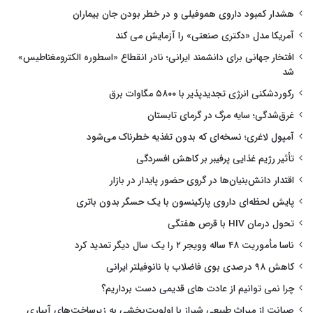
هشدار کمبود داروی هموفیلی و در خطر بودن جان بیماران
آمریکا مدل «دکتری صنعتی» را آزمایش می کند
افتخار جهانی برای دانشمند ایرانی؛ نادر انقطاع «اسطوره الکترومغناطیس»
شد
رکوردشکنی انرژی تجدیدپذیر با ۵۸۰۰ مگاوات برق
غرق‌شدگی؛ سایه مرگ در گرمای تابستان
آمپول لاغری؛ نسخه‌ای که بدون تغذیه خطرناک می‌شود
تأثیر رژیم غذایی پرفیبر بر کاهش افسردگی
اقتدار دانش‌بنیان‌ها در گروی حضور پایدار در بازار
پایش لحظه‌ای داروی پارکینسون با یک حسگر بدون باتری
تحول درمان HIV با قرص هفتگی
ناسا مأموریت ۴۸ ساله وویجر ۲ را یک سال دیگر تمدید کرد
کاهش ۹۸ درصدی بوی فاضلاب با نانوفیلتر ایرانی
چرا نمی توانیم از عادت های قدیمی دست برداریم؟
صیانت از میراث طبیعی شیراز با اولویت‌بخشی به زیرساخت‌های آبیاری