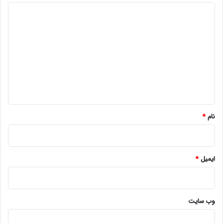
د
ی
د
گ
ا
ه
*
نام
*
ایمیل
*
وب‌ سایت