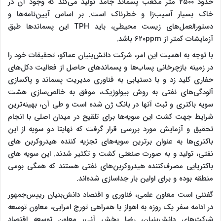
حدود ۲۵۰۰ متر مکعب پسماند جامد تولید می‌کند که وجود آن در
خاک بسیار آسیب‌زا و خطرناک است. بر اساس آیین‌نامه‌ها و
دستورالعمل‌های زیست محیطی، باید TPH این پسماندها طبق
آزمایشات کمتر از ۶۲۰ppm باشد.
با توجه به اهمیت این امر، شرکت دانش‌بنیان عماکو، تحقیقات خود را
در زمینه بازچرخانی پساب‌ها و پسماندهای حاصل از فعالیت دکل‌های
حفاری کلید زد و با دستیابی به فناوری مدیریت پسماند و پاکسازی
آلودگی‌های نفتی به روش بیولوژیک، موفق به خالص‌سازی هشت
سویه باکتری و ثبت آنها در بانک ژن شده است و طی آن، بهینه‌ترین
شرایط جهت کشت این سویه‌ها برای تلقیح در میدان اصلی با انجام
تحقیق و آزمایش مورد بررسی قرار گرفت که نهایتا دو سویه از این
باکتری‌ها به عنوان برترین سویه‌های تجزیه کننده هیدروکربن های
نفتی، تولید و به صورت صنعتی کشت و تکثیر شدند. این سویه های
باکتریایی مصرف‌کننده هیدروکربن‌های نفتی هستند که همگی بومی
منطقه بوده و برای اولین بار جداسازی شده‌اند.
گفتنی است معاون علمی، فناوری و اقتصاد دانش‌بنیان رییس‌جمهور
در ادامه سفر یک روزه به اهواز با همراهی تورج امرایی، معاون توسعه
شرکت‌های دانش‌بنیان، رضا بخش آنی، معاون توسعه اقتصاد