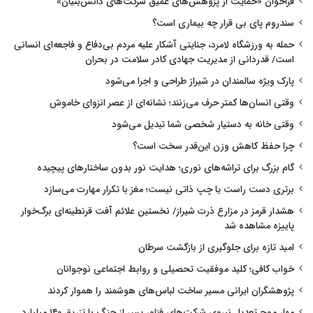
فراخوان «حمایت از پژوهش‌های عمیق شرکت‌های دانش‌بنیان»
سندروم پای بی قرار چه بیماری است؟
حمله به ورزشگاه لامرد، جنایتی آشکار علیه مردم بی‌دفاع و فاجعه‌ای انسانی
است/ قدردانی از مدیریت جهادی کادر سلامت در بحران
پارک ویژه سالمندان در شیراز طراحی و اجرا می‌شود
وقتی انسان‌ها کمتر حرف می‌زنند؛ نشانه‌ای از عصر انزوای خاموش
وقتی خانه به دستیار شخصی شما تبدیل می‌شود
چرا حفظ کاهش وزن این‌قدر سخت است؟
گام بزرگ برای تراشه‌های نوری؛ هدایت نور بدون ساختارهای پیچیده
برتری دست راست یا چپ ذاتی نیست؛ مغز با تکرار مهارت می‌سازد
هشدار قرمز در مزارع ذرت شیراز/ نخستین علائم آفت قرنطینه‌ای برگ‌خوار
پاییزه مشاهده شد
امید تازه برای جلوگیری از بازگشت سرطان
خواب کافی؛ کلید موفقیت تحصیلی و روابط اجتماعی نوجوانان
پژوهشگران ایرانی مسیر ساخت لباس‌های هوشمند را هموار کردند
مهار موج تعدیل نیروی شرکت‌های فناور پس از جنگ با تزریق ۱۴۰ میلیارد