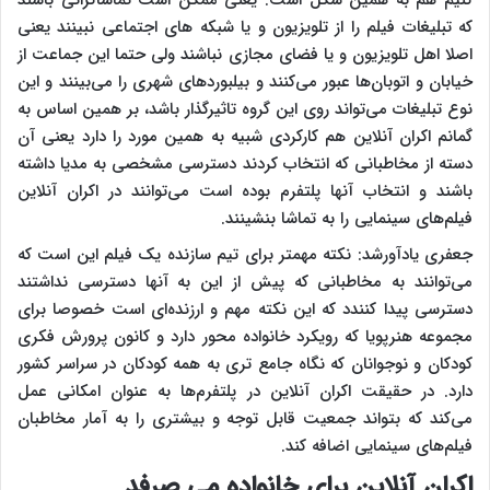
کنیم هم به همین شکل است. یعنی ممکن است تماشاگرانی باشند
که تبلیغات فیلم را از تلویزیون و یا شبکه های اجتماعی نبینند یعنی
اصلا اهل تلویزیون و یا فضای مجازی نباشند ولی حتما این جماعت از
خیابان و اتوبان‌ها عبور می‌کنند و بیلبوردهای شهری را می‌بینند و این
نوع تبلیغات می‌تواند روی این گروه تاثیرگذار باشد، بر همین اساس به
گمانم اکران آنلاین هم کارکردی شبیه به همین مورد را دارد یعنی آن
دسته از مخاطبانی که انتخاب کردند دسترسی مشخصی به مدیا داشته
باشند و انتخاب آنها پلتفرم بوده است می‌توانند در اکران آنلاین
فیلم‌های سینمایی را به تماشا بنشینند.
جعفری یادآورشد: نکته مهمتر برای تیم سازنده یک فیلم این است که
می‌توانند به مخاطبانی که پیش از این به آنها دسترسی نداشتند
دسترسی پیدا کنندد که این نکته مهم و ارزنده‌ای است خصوصا برای
مجموعه هنرپویا که رویکرد خانواده محور دارد و کانون پرورش فکری
کودکان و‌ نوجوانان که نگاه جامع تری به همه کودکان در سراسر کشور
دارد. در حقیقت اکران آنلاین در پلتفرم‌ها به عنوان امکانی عمل
می‌کند که بتواند جمعیت قابل توجه و بیشتری را به آمار مخاطبان
فیلم‌های سینمایی اضافه کند.
اکران آنلاین برای خانواده می صرفد