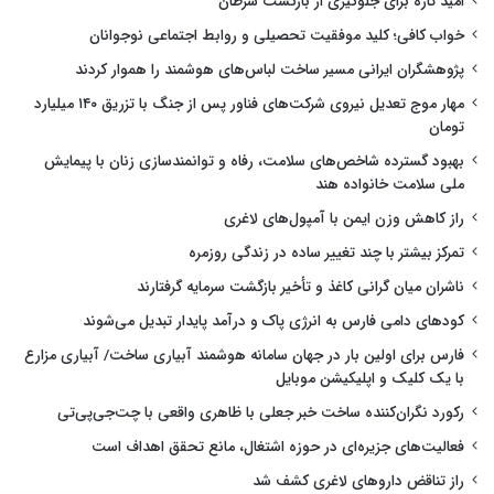
امید تازه برای جلوگیری از بازگشت سرطان
خواب کافی؛ کلید موفقیت تحصیلی و روابط اجتماعی نوجوانان
پژوهشگران ایرانی مسیر ساخت لباس‌های هوشمند را هموار کردند
مهار موج تعدیل نیروی شرکت‌های فناور پس از جنگ با تزریق ۱۴۰ میلیارد
تومان
بهبود گسترده شاخص‌های سلامت، رفاه و توانمندسازی زنان با پیمایش
ملی سلامت خانواده هند
راز کاهش وزن ایمن با آمپول‌های لاغری
تمرکز بیشتر با چند تغییر ساده در زندگی روزمره
ناشران میان گرانی کاغذ و تأخیر بازگشت سرمایه گرفتارند
کودهای دامی فارس به انرژی پاک و درآمد پایدار تبدیل می‌شوند
فارس برای اولین بار در جهان سامانه هوشمند آبیاری ساخت/ آبیاری مزارع
با یک کلیک و اپلیکیشن موبایل
رکورد نگران‌کننده ساخت خبر جعلی با ظاهری واقعی با چت‌جی‌پی‌تی
فعالیت‌های جزیره‌ای در حوزه اشتغال، مانع تحقق اهداف است
راز تناقض داروهای لاغری کشف شد