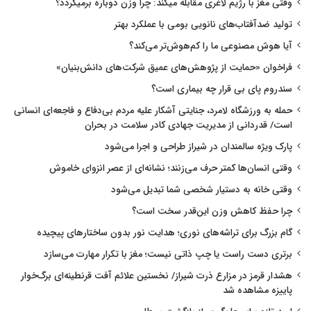
وقتی مغز با رژیم لاغری مقابله میکند: چرا وزن دوباره برمیگردد؟
تولید ضدآفتاب‌های نانویی بومی با عملکرد بهتر
آیا هوش مصنوعی ما را کم‌هوش‌تر می‌کند؟
فراخوان «حمایت از پژوهش‌های عمیق شرکت‌های دانش‌بنیان»
سندروم پای بی قرار چه بیماری است؟
حمله به ورزشگاه لامرد، جنایتی آشکار علیه مردم بی‌دفاع و فاجعه‌ای انسانی
است/ قدردانی از مدیریت جهادی کادر سلامت در بحران
پارک ویژه سالمندان در شیراز طراحی و اجرا می‌شود
وقتی انسان‌ها کمتر حرف می‌زنند؛ نشانه‌ای از عصر انزوای خاموش
وقتی خانه به دستیار شخصی شما تبدیل می‌شود
چرا حفظ کاهش وزن این‌قدر سخت است؟
گام بزرگ برای تراشه‌های نوری؛ هدایت نور بدون ساختارهای پیچیده
برتری دست راست یا چپ ذاتی نیست؛ مغز با تکرار مهارت می‌سازد
هشدار قرمز در مزارع ذرت شیراز/ نخستین علائم آفت قرنطینه‌ای برگ‌خوار
پاییزه مشاهده شد