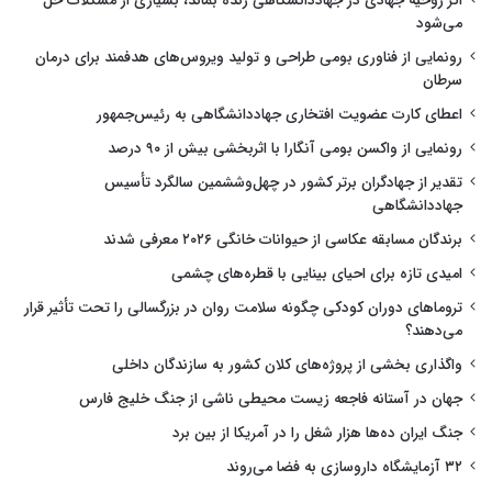
اگر روحیه جهادی در جهاددانشگاهی زنده بماند، بسیاری از مشکلات حل
می‌شود
رونمایی از فناوری بومی طراحی و تولید ویروس‌های هدفمند برای درمان
سرطان
اعطای کارت عضویت افتخاری جهاددانشگاهی به رئیس‌جمهور
رونمایی از واکسن بومی آنگارا با اثربخشی بیش از ۹۰ درصد
تقدیر از جهادگران برتر کشور در چهل‌وششمین سالگرد تأسیس
جهاددانشگاهی
برندگان مسابقه عکاسی از حیوانات خانگی ۲۰۲۶ معرفی شدند
امیدی تازه برای احیای بینایی با قطره‌های چشمی
تروماهای دوران کودکی چگونه سلامت روان در بزرگسالی را تحت تأثیر قرار
می‌دهند؟
واگذاری بخشی از پروژه‌های کلان کشور به سازندگان داخلی
جهان در آستانه فاجعه زیست محیطی ناشی از جنگ خلیج فارس
جنگ ایران ده‌ها هزار شغل را در آمریکا از بین برد
۳۲ آزمایشگاه داروسازی به فضا می‌روند