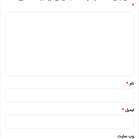
*
د
ی
د
گ
ا
ه
*
نام
*
ایمیل
*
وب‌ سایت