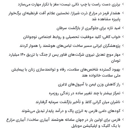
برتری دست راست یا چپ ذاتی نیست؛ مغز با تکرار مهارت می‌سازد
هشدار قرمز در مزارع ذرت شیراز/ نخستین علائم آفت قرنطینه‌ای برگ‌خوار
پاییزه مشاهده شد
امید تازه برای جلوگیری از بازگشت سرطان
خواب کافی؛ کلید موفقیت تحصیلی و روابط اجتماعی نوجوانان
پژوهشگران ایرانی مسیر ساخت لباس‌های هوشمند را هموار کردند
مهار موج تعدیل نیروی شرکت‌های فناور پس از جنگ با تزریق ۱۴۰ میلیارد
تومان
بهبود گسترده شاخص‌های سلامت، رفاه و توانمندسازی زنان با پیمایش
ملی سلامت خانواده هند
راز کاهش وزن ایمن با آمپول‌های لاغری
تمرکز بیشتر با چند تغییر ساده در زندگی روزمره
ناشران میان گرانی کاغذ و تأخیر بازگشت سرمایه گرفتارند
کودهای دامی فارس به انرژی پاک و درآمد پایدار تبدیل می‌شوند
فارس برای اولین بار در جهان سامانه هوشمند آبیاری ساخت/ آبیاری مزارع
با یک کلیک و اپلیکیشن موبایل