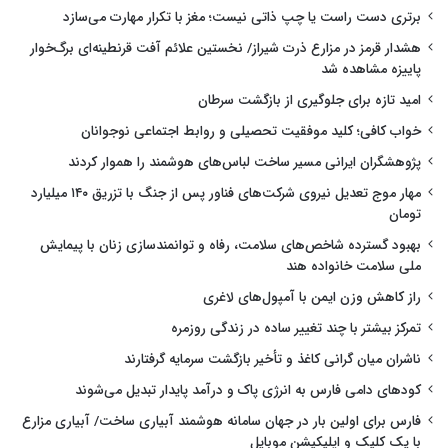
برتری دست راست یا چپ ذاتی نیست؛ مغز با تکرار مهارت می‌سازد
هشدار قرمز در مزارع ذرت شیراز/ نخستین علائم آفت قرنطینه‌ای برگ‌خوار
پاییزه مشاهده شد
امید تازه برای جلوگیری از بازگشت سرطان
خواب کافی؛ کلید موفقیت تحصیلی و روابط اجتماعی نوجوانان
پژوهشگران ایرانی مسیر ساخت لباس‌های هوشمند را هموار کردند
مهار موج تعدیل نیروی شرکت‌های فناور پس از جنگ با تزریق ۱۴۰ میلیارد
تومان
بهبود گسترده شاخص‌های سلامت، رفاه و توانمندسازی زنان با پیمایش
ملی سلامت خانواده هند
راز کاهش وزن ایمن با آمپول‌های لاغری
تمرکز بیشتر با چند تغییر ساده در زندگی روزمره
ناشران میان گرانی کاغذ و تأخیر بازگشت سرمایه گرفتارند
کودهای دامی فارس به انرژی پاک و درآمد پایدار تبدیل می‌شوند
فارس برای اولین بار در جهان سامانه هوشمند آبیاری ساخت/ آبیاری مزارع
با یک کلیک و اپلیکیشن موبایل