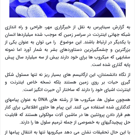
به گزارش سیناپرس به نقل از خبرگزاری مهر، طراحی و راه اندازی
شبکه جهانی اینترنت در سراسر زمین که موجب شده میلیاردها انسان
با یکدیگر در ارتباط باشند. این موضوع را می توان به عنوان یکی از
بزرگترین و چشمگیرترین دستاوردهای بشر به شمار آورد اما نمونه
مشابهی که میکروب ها برای خود دارند بیش از سه میلیارد سال پیش
پایه گذاری شده است.
از نگاه دانشمندان، این ارگانیسم های بسیار ریز نه تنها مسئول شکل
گیری حیات بر روی زمین هستند بلکه نسخه خاص اینترنت و
اینترنت اشیای خود را دارند که ساختار آن حیرت انگیز است.
همچون سلول ها، میکروب ها از رشته های
DNA
به عنوان پیامهای
کدگذاری شده استفاده می کنند. این پیام ها حاوی اطلاعاتی برای کنار
هم قرار دادن پروتئین ها در ماشین آلات مولکولی هستند که قابلیت
حل پیچیدگیهای به خصوصی از جمله ترمیم سلول ها را دارند.
با این حال تحقیقات نشان می دهد میکروبها تنها به انتقال پیامها از