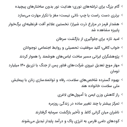
گام بزرگ برای تراشه‌های نوری؛ هدایت نور بدون ساختارهای پیچیده
برتری دست راست یا چپ ذاتی نیست؛ مغز با تکرار مهارت می‌سازد
هشدار قرمز در مزارع ذرت شیراز/ نخستین علائم آفت قرنطینه‌ای برگ‌خوار
پاییزه مشاهده شد
امید تازه برای جلوگیری از بازگشت سرطان
خواب کافی؛ کلید موفقیت تحصیلی و روابط اجتماعی نوجوانان
پژوهشگران ایرانی مسیر ساخت لباس‌های هوشمند را هموار کردند
مهار موج تعدیل نیروی شرکت‌های فناور پس از جنگ با تزریق ۱۴۰ میلیارد
تومان
بهبود گسترده شاخص‌های سلامت، رفاه و توانمندسازی زنان با پیمایش
ملی سلامت خانواده هند
راز کاهش وزن ایمن با آمپول‌های لاغری
تمرکز بیشتر با چند تغییر ساده در زندگی روزمره
ناشران میان گرانی کاغذ و تأخیر بازگشت سرمایه گرفتارند
کودهای دامی فارس به انرژی پاک و درآمد پایدار تبدیل می‌شوند