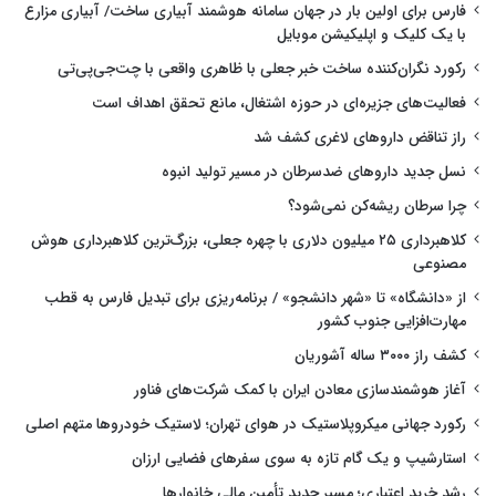
فارس برای اولین بار در جهان سامانه هوشمند آبیاری ساخت/ آبیاری مزارع
با یک کلیک و اپلیکیشن موبایل
رکورد نگران‌کننده ساخت خبر جعلی با ظاهری واقعی با چت‌جی‌پی‌تی
فعالیت‌های جزیره‌ای در حوزه اشتغال، مانع تحقق اهداف است
راز تناقض داروهای لاغری کشف شد
نسل جدید داروهای ضدسرطان در مسیر تولید انبوه
چرا سرطان ریشه‌کن نمی‌شود؟
کلاهبرداری ۲۵ میلیون دلاری با چهره جعلی، بزرگ‌ترین کلاهبرداری هوش
مصنوعی
از «دانشگاه» تا «شهر دانشجو» / برنامه‌ریزی برای تبدیل فارس به قطب
مهارت‌افزایی جنوب کشور
کشف راز ۳۰۰۰ ساله آشوریان
آغاز هوشمندسازی معادن ایران با کمک شرکت‌های فناور
رکورد جهانی میکروپلاستیک در هوای تهران؛ لاستیک خودروها متهم اصلی
استارشیپ و یک گام تازه به سوی سفرهای فضایی ارزان
رشد خرید اعتباری؛ مسیر جدید تأمین مالی خانوارها