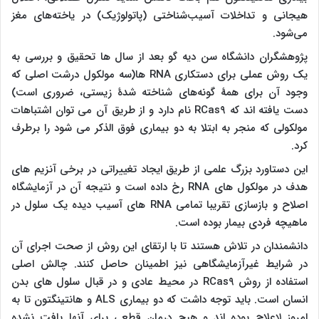
هیجانی و تداخلات آسیب‌شناختی (پاتولوژیک) در یاخته‌های مغز
می‌شود
.
پژوهشگران دانشگاه سن دیه گو بعد از سال ها تحقیق و بررسی به
یک روش عملی برای دستکاری
RNA
ها(سه مولکول درشت اصلی که
وجود آن برای همهٔ گونه‌های شناخته شدهٔ زیستی، ضروری است)
دست یافته اند که
RCas۹
نام دارد و از طریق آن می توان اشتباهات
مولکولی که منجر به ابتلا به دو بیماری فوق الذکر می شود را برطرف
کرد.
این دستاورد بزرگ علمی از طریق ایجاد تغییراتی در برخی آنزیم های
هدف در مولکول های
RNA
رخ داده است و نتیجه آن در آزمایشگاه
اصلاح و بازسازی تقریبا تمامی
RNA
های آسیب دیده یک سلول در
ماهیچه فردی بیمار بوده است.
دانشمندان در تلاش هستند تا با ارتقای این روش از صحت اجرای آن
در شرایط غیرآزمایشگاهی نیز اطمینان حاصل کنند. چالش اصلی
استفاده از روش
RCas۹
در محیط عادی و در قبال سلول های بدن
انسان است. باید توجه داشت که دو بیماری
ALS
و هانتینگتون تا به
امروز لاعلاج بوده اند و هیچ درمان قطعی برای آنها یافت نشده