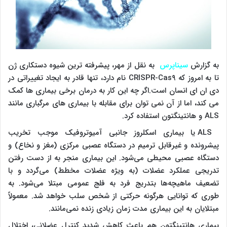
به گزارش
سیناپرس
به نقل از مهر، پیشرفته ترین شیوه دستکاری ژن
تا به امروز که
CRISPR-Cas۹
نام دارد، تنها قادر به ایجاد تغییراتی در
دی ان ای انسان است.اگر چه این کار به درمان برخی بیماری ها کمک
می کند، اما از آن نمی توان برای مقابله با بیماری های مرگباری مانند
ALS
و هانتینگتون استفاده کرد.
ALS
یا بیماری اسکلروز جانبی آمیوتروفیک موجب تخریب
پیشرونده و غیرقابل ترمیم در دستگاه عصبی مرکزی (مغز و نخاع) و
دستگاه عصبی محیطی می‌شود
.
این بیماری منجر به از دست رفتن
تدریجی عملکرد عضلات (به ویژه عضلات مخطط) می‌گردد و با
تضعیف ماهیچه‌ها بتدریج فرد به فلج عمومی مبتلا می‌شود. به
طوری که توانایی هرگونه حرکتی از شخص سلب خواهد شد. معمولاً
مبتلایان به این بیماری مدت زمان زیادی زنده نمی‌مانند
.
بیماری هانتینگتون هم باعث کاهش شدید کنترل عضلانی، اختلال