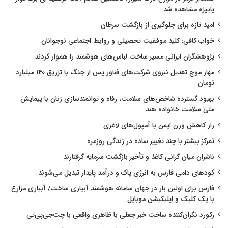
پاییزه مشاهده شد
امید تازه برای جلوگیری از بازگشت سرطان
خواب کافی؛ کلید موفقیت تحصیلی و روابط اجتماعی نوجوانان
پژوهشگران ایرانی مسیر ساخت لباس‌های هوشمند را هموار کردند
مهار موج تعدیل نیروی شرکت‌های فناور پس از جنگ با تزریق ۱۴۰ میلیارد
تومان
بهبود گسترده شاخص‌های سلامت، رفاه و توانمندسازی زنان با پیمایش
ملی سلامت خانواده هند
راز کاهش وزن ایمن با آمپول‌های لاغری
تمرکز بیشتر با چند تغییر ساده در زندگی روزمره
ناشران میان گرانی کاغذ و تأخیر بازگشت سرمایه گرفتارند
کودهای دامی فارس به انرژی پاک و درآمد پایدار تبدیل می‌شوند
فارس برای اولین بار در جهان سامانه هوشمند آبیاری ساخت/ آبیاری مزارع
با یک کلیک و اپلیکیشن موبایل
رکورد نگران‌کننده ساخت خبر جعلی با ظاهری واقعی با چت‌جی‌پی‌تی