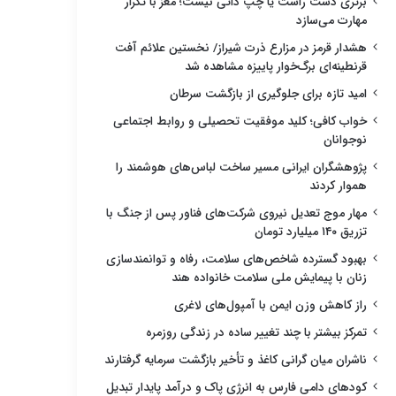
برتری دست راست یا چپ ذاتی نیست؛ مغز با تکرار
مهارت می‌سازد
هشدار قرمز در مزارع ذرت شیراز/ نخستین علائم آفت
قرنطینه‌ای برگ‌خوار پاییزه مشاهده شد
امید تازه برای جلوگیری از بازگشت سرطان
خواب کافی؛ کلید موفقیت تحصیلی و روابط اجتماعی
نوجوانان
پژوهشگران ایرانی مسیر ساخت لباس‌های هوشمند را
هموار کردند
مهار موج تعدیل نیروی شرکت‌های فناور پس از جنگ با
تزریق ۱۴۰ میلیارد تومان
بهبود گسترده شاخص‌های سلامت، رفاه و توانمندسازی
زنان با پیمایش ملی سلامت خانواده هند
راز کاهش وزن ایمن با آمپول‌های لاغری
تمرکز بیشتر با چند تغییر ساده در زندگی روزمره
ناشران میان گرانی کاغذ و تأخیر بازگشت سرمایه گرفتارند
کودهای دامی فارس به انرژی پاک و درآمد پایدار تبدیل