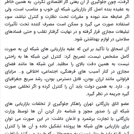
گرفت، چون جلوگیری از آن یعنی کار اقتصادی نکردن. به همین خاطر
به عقیده بنده اصل کار بازاریابی شبکه ای خوب و مناسب است، ولی
اگر ضابطه مند نبوده و مقررات تحت نظارت و کنترل نباشد، سوء
استفاده صورت می گیرد و ممکن است مصرف کننده تحت تأثیرات
تبلیغات مجازی قرار گرفته و در نهایت گرفتار تقلب و حتی فسادهای
سلامتی در لوازم بهداشتی شود.
آل اسحاق با تأکید بر این که عقبه بازاریابی های شبکه ای به صورت
کامل مشخص نیست، تصریح کرد: کنترل این شبکه ها به راحتی
نیست به همین دقت بالای را مطلبد. این شبکه ها مانند فضای
مجازی در کنار آسیب های فرهنگی، اجتماعی، اخلاقی و… مزایای
فراوانی مانند ارزان بودن، قابل دسترس بودن، رشد سریع جغرافیای
و… دارد. به همین دولت باید آن را کنترل کرده و اگر تخلفی صورت
گیرد جریمه در نظر گیرد.
عضو اتاق بازرگانی تهران راهکار جلوگیری از تخلفات بازاریابی های
شبکه ای را صدور مجوز و شناسه دار کردن آن ها توسط وزارت
بازرگانی یا تجارت برشمرد و اذعان داشت: در این صورت می توان
برای بازاریابی های شبکه ها پرونده تشکیل داده و آن ها را کنترل
کرد. البته باید خریدار نسبت به محصولاتی که خرید می کنند شناخت