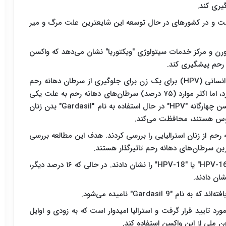
ت و در کشورهای در حال توسعه این شایعترین علت مرگ و میر
رن و مرکز خدمات سیتولوژی "ویکتوریا" نشان می‌دهد که واکسن
نسانی (
HPV
) برای یک زن برای جلوگیری از سرطان دهانه رحم
" وجود دارد، اما اکثر موارد (۷۵ درصد) سرطان‌های دهانه رحم به علت یکی
ن چهارگانه "
HPV
" در حال استفاده به نام "
Gardasil
" بدن زنان
یروس هستند، محافظت می‌کند.
 ۸۴۷ نمونه سرطان دهانه رحم از زنان استرالیایی را بررسی کردند. هدف این مطالعه بررسی
رین سرطان‌های دهانه رحم تاثیرگذار هستند.
HPV-1
" یا "
HPV-18
" را نشان دادند. در حالی که ۱۶ درصد دیگر،
ه‌اند که به نام "
Gardasil 9
" نامیده می‌شود.
ن واکسن برای استفاده در آمریکا در اواخر سال ۲۰۱۴ مورد تایید قرار گرفت و استرالیا امیدوار است که به زودی و اوایل
ن ملی از این واکسن استفاده کند.