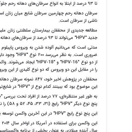
تا ۹۳ درصد از ابتلا به انواع سرطان‌های دهانه رحم جلوگیری کند.
سرطان دهانه رحم چهارمین سرطان شایع میان زنان اس
ناشی از سرطان است.
مطالعه جدیدی از محققان بیمارستان سلطنتی زنان ملبو
جدید "
HPV
" می‌تواند تا ۹۳ درصد از سرطان‌های دهانه رحم پیشگیری کند.
مدتی است که می‌دانیم آلوده شدن به ویروس پاپیلوم ا
ضروری است. به نظر می‌رسد ۲۰۰ نوع "
HPV
از دو نوع "
HPV-16
" و "
HPV-18
" ایجاد می‌شوند. واکس
را در مقابل این دو ویروس که دو نوع کلیدی از این و
محققان در پژوهش اخیر خود،
این موضوع بود که ببینند کدام نوع از "
HPV
" در شایع‌ت
به طور غیر منتظره‌ای، ۷۷ درصد از افراد تحت بررسی "
6
پنج نوع دیگر "
HPV
" رایج (۳۱، ۳۳، ۴۵، ۵۲ و ۵۸) را نشان دادند.
این پنج نوع رایج "
HPV
" در این آخرین واکسن توسعه یافت
ای
سال آینده میلادی به عنوان بخشی از برنامه واکسیناسیو