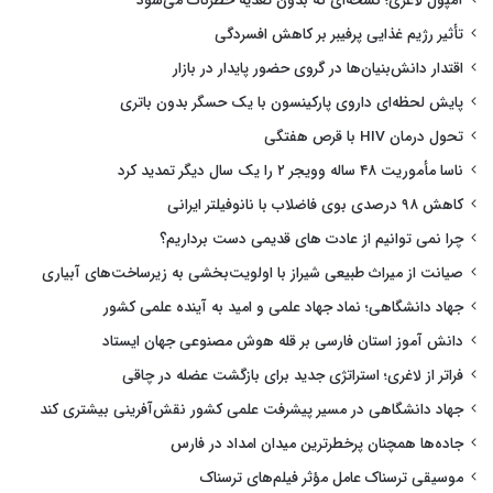
آمپول لاغری؛ نسخه‌ای که بدون تغذیه خطرناک می‌شود
تأثیر رژیم غذایی پرفیبر بر کاهش افسردگی
اقتدار دانش‌بنیان‌ها در گروی حضور پایدار در بازار
پایش لحظه‌ای داروی پارکینسون با یک حسگر بدون باتری
تحول درمان HIV با قرص هفتگی
ناسا مأموریت ۴۸ ساله وویجر ۲ را یک سال دیگر تمدید کرد
کاهش ۹۸ درصدی بوی فاضلاب با نانوفیلتر ایرانی
چرا نمی توانیم از عادت های قدیمی دست برداریم؟
صیانت از میراث طبیعی شیراز با اولویت‌بخشی به زیرساخت‌های آبیاری
جهاد دانشگاهی؛ نماد جهاد علمی و امید به آینده علمی کشور
دانش آموز استان فارسی بر قله هوش مصنوعی جهان ایستاد
فراتر از لاغری؛ استراتژی جدید برای بازگشت عضله در چاقی
جهاد دانشگاهی در مسیر پیشرفت علمی کشور نقش‌آفرینی بیشتری کند
جاده‌ها همچنان پرخطرترین میدان امداد در فارس
موسیقی ترسناک عامل مؤثر فیلم‌های ترسناک