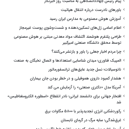
پیام رئیس جهاددانشگاهی به مناسبت روز خبرنگار
باورهای نادرست درباره انتقال هپاتیت
آموزش هوش مصنوعی به مدارس ایران رسید
اعلام اسامی ژل‌های تسکین‌دهنده و شست‌وشوی پوست غیرمجاز
طراحی پلتفرم هوشمند اکتشاف مواد معدنی مبتنی بر هوش مصنوعی
توسط محقق دانشگاه صنعتی امیرکبیر
چرا مردم اخبار جعلی را باور و بازنشر می‌کنند؟
المپیک فناوری؛ میدان شناسایی استعدادها و اتصال نخبگان به صنعت
نانوسیالات؛ نسل جدید عایق‌های ترانسفورماتور
هشدار کمبود داروی هموفیلی و در خطر بودن جان بیماران
آمریکا مدل «دکتری صنعتی» را آزمایش می کند
افتخار جهانی برای دانشمند ایرانی؛ نادر انقطاع «اسطوره الکترومغناطیس»
شد
رکوردشکنی انرژی تجدیدپذیر با ۵۸۰۰ مگاوات برق
غرق‌شدگی؛ سایه مرگ در گرمای تابستان