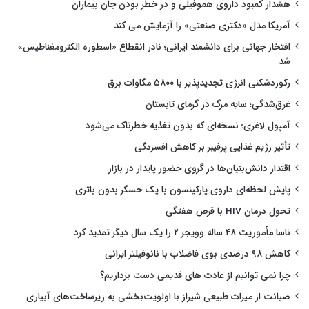
هشدار کمبود داروی هموفیلی و در خطر بودن جان بیماران
آمریکا مدل «دکتری صنعتی» را آزمایش می کند
افتخار جهانی برای دانشمند ایرانی؛ نادر انقطاع «اسطوره الکترومغناطیس»
شد
رکوردشکنی انرژی تجدیدپذیر با ۵۸۰۰ مگاوات برق
غرق‌شدگی؛ سایه مرگ در گرمای تابستان
آمپول لاغری؛ نسخه‌ای که بدون تغذیه خطرناک می‌شود
تأثیر رژیم غذایی پرفیبر بر کاهش افسردگی
اقتدار دانش‌بنیان‌ها در گروی حضور پایدار در بازار
پایش لحظه‌ای داروی پارکینسون با یک حسگر بدون باتری
تحول درمان HIV با قرص هفتگی
ناسا مأموریت ۴۸ ساله وویجر ۲ را یک سال دیگر تمدید کرد
کاهش ۹۸ درصدی بوی فاضلاب با نانوفیلتر ایرانی
چرا نمی توانیم از عادت های قدیمی دست برداریم؟
صیانت از میراث طبیعی شیراز با اولویت‌بخشی به زیرساخت‌های آبیاری