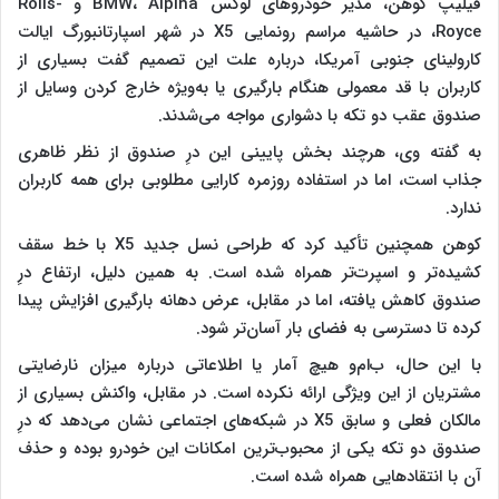
فیلیپ کوهن، مدیر خودروهای لوکس BMW، Alpina و Rolls-
Royce، در حاشیه مراسم رونمایی X5 در شهر اسپارتانبورگ ایالت
کارولینای جنوبی آمریکا، درباره علت این تصمیم گفت بسیاری از
کاربران با قد معمولی هنگام بارگیری یا به‌ویژه خارج کردن وسایل از
صندوق عقب دو تکه با دشواری مواجه می‌شدند.
به گفته وی، هرچند بخش پایینی این درِ صندوق از نظر ظاهری
جذاب است، اما در استفاده روزمره کارایی مطلوبی برای همه کاربران
ندارد.
کوهن همچنین تأکید کرد که طراحی نسل جدید X5 با خط سقف
کشیده‌تر و اسپرت‌تر همراه شده است. به همین دلیل، ارتفاع درِ
صندوق کاهش یافته، اما در مقابل، عرض دهانه بارگیری افزایش پیدا
کرده تا دسترسی به فضای بار آسان‌تر شود.
با این حال، ب‌ام‌و هیچ آمار یا اطلاعاتی درباره میزان نارضایتی
مشتریان از این ویژگی ارائه نکرده است. در مقابل، واکنش بسیاری از
مالکان فعلی و سابق X5 در شبکه‌های اجتماعی نشان می‌دهد که درِ
صندوق دو تکه یکی از محبوب‌ترین امکانات این خودرو بوده و حذف
آن با انتقادهایی همراه شده است.