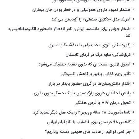
نانوسیالات؛ نسل جدید عایق‌های ترانسفورماتور
هشدار کمبود داروی هموفیلی و در خطر بودن جان بیماران
آمریکا مدل «دکتری صنعتی» را آزمایش می کند
افتخار جهانی برای دانشمند ایرانی؛ نادر انقطاع «اسطوره الکترومغناطیس»
شد
رکوردشکنی انرژی تجدیدپذیر با ۵۸۰۰ مگاوات برق
غرق‌شدگی؛ سایه مرگ در گرمای تابستان
آمپول لاغری؛ نسخه‌ای که بدون تغذیه خطرناک می‌شود
تأثیر رژیم غذایی پرفیبر بر کاهش افسردگی
اقتدار دانش‌بنیان‌ها در گروی حضور پایدار در بازار
پایش لحظه‌ای داروی پارکینسون با یک حسگر بدون باتری
تحول درمان HIV با قرص هفتگی
ناسا مأموریت ۴۸ ساله وویجر ۲ را یک سال دیگر تمدید کرد
کاهش ۹۸ درصدی بوی فاضلاب با نانوفیلتر ایرانی
چرا نمی توانیم از عادت های قدیمی دست برداریم؟