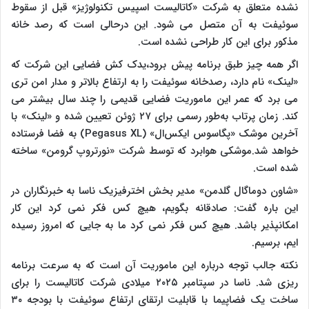
نشده متعلق به شرکت «کاتالیست اسپیس تکنولوژیز» قبل از سقوط
سوئیفت به آن متصل می شود. این درحالی است که رصد خانه
مذکور برای این کار طراحی نشده است.
اگر همه چیز طبق برنامه پیش برود،یدک کش فضایی این شرکت که
«لینک» نام دارد، رصدخانه سوئیفت را به ارتفاع بالاتر و مدار امن تری
می برد که عمر این ماموریت فضایی قدیمی را چند سال بیشتر می
کند. زمان پرتاب به‌طور رسمی برای ۲۷ ژوئن تعیین شده و «لینک» با
آخرین موشک «پگاسوس ایکس‌ال» (Pegasus XL) به فضا فرستاده
خواهد شد.موشکی هوابرد که توسط شرکت «نورتروپ گرومن» ساخته
شده است.
«شاون دوماگال گلدمن» مدیر بخش اخترفیزیک ناسا به خبرنگاران در
این باره گفت: صادقانه بگویم، هیچ کس فکر نمی کرد این کار
امکانپذیر باشد. هیچ کس فکر نمی کرد ما به جایی که امروز رسیده
ایم، برسیم.
نکته جالب توجه درباره این ماموریت آن است که به سرعت برنامه
ریزی شد. ناسا در سپتامبر ۲۰۲۵ میلادی شرکت کاتالیست را برای
ساخت یک فضاپیما با قابلیت ارتقای ارتفاع سوئیفت با بودجه ۳۰