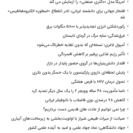
آمریکا مدل «دکتری صنعتی» را آزمایش می کند
افتخار جهانی برای دانشمند ایرانی؛ نادر انقطاع «اسطوره الکترومغناطیس»
شد
رکوردشکنی انرژی تجدیدپذیر با ۵۸۰۰ مگاوات برق
غرق‌شدگی؛ سایه مرگ در گرمای تابستان
آمپول لاغری؛ نسخه‌ای که بدون تغذیه خطرناک می‌شود
تأثیر رژیم غذایی پرفیبر بر کاهش افسردگی
اقتدار دانش‌بنیان‌ها در گروی حضور پایدار در بازار
پایش لحظه‌ای داروی پارکینسون با یک حسگر بدون باتری
تحول درمان HIV با قرص هفتگی
ناسا مأموریت ۴۸ ساله وویجر ۲ را یک سال دیگر تمدید کرد
کاهش ۹۸ درصدی بوی فاضلاب با نانوفیلتر ایرانی
چرا نمی توانیم از عادت های قدیمی دست برداریم؟
صیانت از میراث طبیعی شیراز با اولویت‌بخشی به زیرساخت‌های آبیاری
جهاد دانشگاهی؛ نماد جهاد علمی و امید به آینده علمی کشور