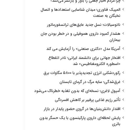
چرا مردم اخبار جعلی را باور و بازنشر می‌کنند؟
المپیک فناوری؛ میدان شناسایی استعدادها و اتصال
نخبگان به صنعت
نانوسیالات؛ نسل جدید عایق‌های ترانسفورماتور
هشدار کمبود داروی هموفیلی و در خطر بودن جان
بیماران
آمریکا مدل «دکتری صنعتی» را آزمایش می کند
افتخار جهانی برای دانشمند ایرانی؛ نادر انقطاع
«اسطوره الکترومغناطیس» شد
رکوردشکنی انرژی تجدیدپذیر با ۵۸۰۰ مگاوات برق
غرق‌شدگی؛ سایه مرگ در گرمای تابستان
آمپول لاغری؛ نسخه‌ای که بدون تغذیه خطرناک می‌شود
تأثیر رژیم غذایی پرفیبر بر کاهش افسردگی
اقتدار دانش‌بنیان‌ها در گروی حضور پایدار در بازار
پایش لحظه‌ای داروی پارکینسون با یک حسگر بدون
باتری