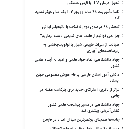
تحول درمان HIV با قرص هفتگی
ناسا مأموریت ۴۸ ساله وویجر ۲ را یک سال دیگر تمدید
کرد
کاهش ۹۸ درصدی بوی فاضلاب با نانوفیلتر ایرانی
چرا نمی توانیم از عادت های قدیمی دست برداریم؟
صیانت از میراث طبیعی شیراز با اولویت‌بخشی به
زیرساخت‌های آبیاری
جهاد دانشگاهی؛ نماد جهاد علمی و امید به آینده علمی
کشور
دانش آموز استان فارسی بر قله هوش مصنوعی جهان
ایستاد
فراتر از لاغری؛ استراتژی جدید برای بازگشت عضله در
چاقی
جهاد دانشگاهی در مسیر پیشرفت علمی کشور
نقش‌آفرینی بیشتری کند
جاده‌ها همچنان پرخطرترین میدان امداد در فارس
موسیقی ترسناک عامل مؤثر فیلم‌های ترسناک