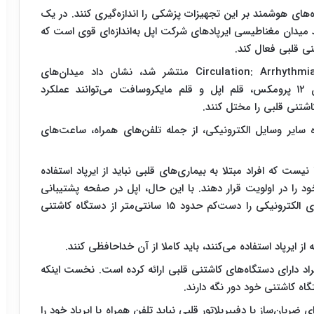
ه‌های هوشمند بر این تجهیزات پزشکی را اندازه‌گیری کنند. در یک
شگران دریافتند میدان مغناطیسی ایرپادهای شرکت اپل به‌اندازه‌ای قوی است که
ی قلبی فعال کند.
مطالعه‌ای که در نشریه Circulation: Arrhythmia and Electrophysiology منتشر شد، نشان داد میدان‌های
مغناطیسی دستگاه‌هایی مانند ایرپادها، گوشی آیفون ۱۲ پرومکس، قلم اپل و قلم مایکروسافت می‌توانند عملکرد
اشتنی قلبی را مختل کنند.
 سایر وسایل الکترونیکی، از جمله تلفن‌های همراه، ساعت‌های
نیست که افراد مبتلا به بیماری‌های قلبی نباید از ایرپاد استفاده
 را در اولویت قرار دهند. با این حال، اپل در صفحه پشتیبانی
خود توصیه می‌کند که کاربران، ایرپاد و سایر دستگاه‌های الکترونیکی را دست‌کم حدود ۱۵ سانتی‌متر از دستگاه کاشتنی
ز ایرپاد استفاده می‌کنند، باید کاملا از آن خداحافظی کنند.
فراد دارای دستگاه‌های کاشتنی قلبی ارائه کرده است. نخست اینکه
 ضربان‌ساز یا دفیبریلاتور قلبی نباید تلفن همراه یا ایرپاد خود را