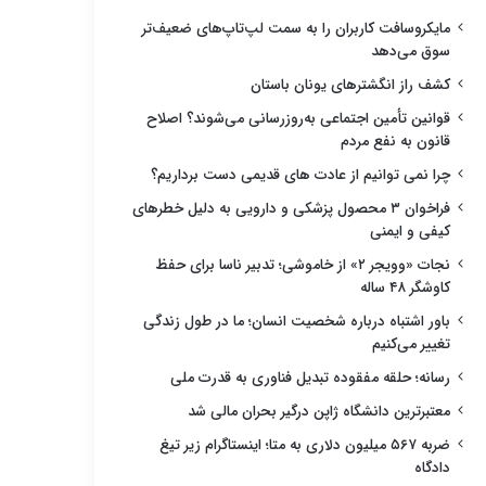
مایکروسافت کاربران را به سمت لپ‌تاپ‌های ضعیف‌تر
سوق می‌دهد
کشف راز انگشترهای یونان باستان
قوانین تأمین اجتماعی به‌روزرسانی می‌شوند؟ اصلاح
قانون به نفع مردم
چرا نمی توانیم از عادت های قدیمی دست برداریم؟
فراخوان ۳ محصول پزشکی و دارویی به دلیل خطرهای
کیفی و ایمنی
نجات «وویجر ۲» از خاموشی؛ تدبیر ناسا برای حفظ
کاوشگر ۴۸ ساله
باور اشتباه درباره شخصیت انسان؛ ما در طول زندگی
تغییر می‌کنیم
رسانه؛ حلقه مفقوده تبدیل فناوری به قدرت ملی
معتبرترین دانشگاه ژاپن درگیر بحران مالی شد
ضربه ۵۶۷ میلیون دلاری به متا؛ اینستاگرام زیر تیغ
دادگاه