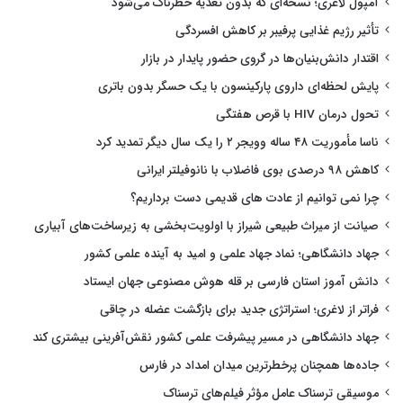
آمپول لاغری؛ نسخه‌ای که بدون تغذیه خطرناک می‌شود
تأثیر رژیم غذایی پرفیبر بر کاهش افسردگی
اقتدار دانش‌بنیان‌ها در گروی حضور پایدار در بازار
پایش لحظه‌ای داروی پارکینسون با یک حسگر بدون باتری
تحول درمان HIV با قرص هفتگی
ناسا مأموریت ۴۸ ساله وویجر ۲ را یک سال دیگر تمدید کرد
کاهش ۹۸ درصدی بوی فاضلاب با نانوفیلتر ایرانی
چرا نمی توانیم از عادت های قدیمی دست برداریم؟
صیانت از میراث طبیعی شیراز با اولویت‌بخشی به زیرساخت‌های آبیاری
جهاد دانشگاهی؛ نماد جهاد علمی و امید به آینده علمی کشور
دانش آموز استان فارسی بر قله هوش مصنوعی جهان ایستاد
فراتر از لاغری؛ استراتژی جدید برای بازگشت عضله در چاقی
جهاد دانشگاهی در مسیر پیشرفت علمی کشور نقش‌آفرینی بیشتری کند
جاده‌ها همچنان پرخطرترین میدان امداد در فارس
موسیقی ترسناک عامل مؤثر فیلم‌های ترسناک