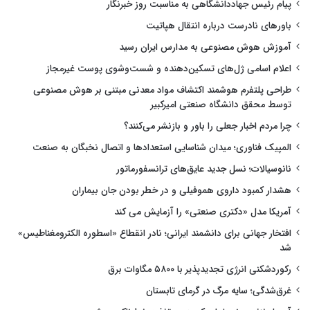
پیام رئیس جهاددانشگاهی به مناسبت روز خبرنگار
باورهای نادرست درباره انتقال هپاتیت
آموزش هوش مصنوعی به مدارس ایران رسید
اعلام اسامی ژل‌های تسکین‌دهنده و شست‌وشوی پوست غیرمجاز
طراحی پلتفرم هوشمند اکتشاف مواد معدنی مبتنی بر هوش مصنوعی
توسط محقق دانشگاه صنعتی امیرکبیر
چرا مردم اخبار جعلی را باور و بازنشر می‌کنند؟
المپیک فناوری؛ میدان شناسایی استعدادها و اتصال نخبگان به صنعت
نانوسیالات؛ نسل جدید عایق‌های ترانسفورماتور
هشدار کمبود داروی هموفیلی و در خطر بودن جان بیماران
آمریکا مدل «دکتری صنعتی» را آزمایش می کند
افتخار جهانی برای دانشمند ایرانی؛ نادر انقطاع «اسطوره الکترومغناطیس»
شد
رکوردشکنی انرژی تجدیدپذیر با ۵۸۰۰ مگاوات برق
غرق‌شدگی؛ سایه مرگ در گرمای تابستان