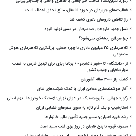
رکورد نگران‌کننده ساخت خبر جعلی با ظاهری واقعی با چت‌جی‌پی‌تی
فعالیت‌های جزیره‌ای در حوزه اشتغال، مانع تحقق اهداف است
راز تناقض داروهای لاغری کشف شد
نسل جدید داروهای ضدسرطان در مسیر تولید انبوه
چرا سرطان ریشه‌کن نمی‌شود؟
کلاهبرداری ۲۵ میلیون دلاری با چهره جعلی، بزرگ‌ترین کلاهبرداری هوش
مصنوعی
از «دانشگاه» تا «شهر دانشجو» / برنامه‌ریزی برای تبدیل فارس به قطب
مهارت‌افزایی جنوب کشور
کشف راز ۳۰۰۰ ساله آشوریان
آغاز هوشمندسازی معادن ایران با کمک شرکت‌های فناور
رکورد جهانی میکروپلاستیک در هوای تهران؛ لاستیک خودروها متهم اصلی
استارشیپ و یک گام تازه به سوی سفرهای فضایی ارزان
رشد خرید اعتباری؛ مسیر جدید تأمین مالی خانوارها
مصرف قهوه تا پنج فنجان در روز برای قلب مفید است
توزیع هدفمند داروهای تخصصی برای دسترسی عادلانه بیماران