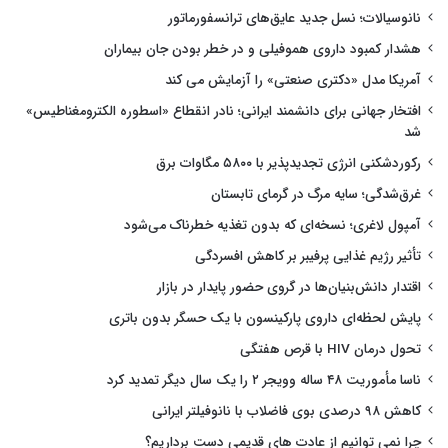
نانوسیالات؛ نسل جدید عایق‌های ترانسفورماتور
هشدار کمبود داروی هموفیلی و در خطر بودن جان بیماران
آمریکا مدل «دکتری صنعتی» را آزمایش می کند
افتخار جهانی برای دانشمند ایرانی؛ نادر انقطاع «اسطوره الکترومغناطیس»
شد
رکوردشکنی انرژی تجدیدپذیر با ۵۸۰۰ مگاوات برق
غرق‌شدگی؛ سایه مرگ در گرمای تابستان
آمپول لاغری؛ نسخه‌ای که بدون تغذیه خطرناک می‌شود
تأثیر رژیم غذایی پرفیبر بر کاهش افسردگی
اقتدار دانش‌بنیان‌ها در گروی حضور پایدار در بازار
پایش لحظه‌ای داروی پارکینسون با یک حسگر بدون باتری
تحول درمان HIV با قرص هفتگی
ناسا مأموریت ۴۸ ساله وویجر ۲ را یک سال دیگر تمدید کرد
کاهش ۹۸ درصدی بوی فاضلاب با نانوفیلتر ایرانی
چرا نمی توانیم از عادت های قدیمی دست برداریم؟