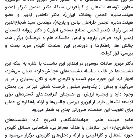
معاون توسعه اشتغال و کارآفرینی ستفا، دکتر منصور تیرگر (عضو
هیئت‌مدیره انجمن پوشاک ایران)، دکتر ناظمی (دبیر و عضو
هیئت‌مدیره انجمن طراحان لباس و پارچه)، مهندس سید شجاع‌الدین
امامی رئوف (دبیر انجمن صنایع نساجی ایران) و دکتر پروانه قاسمیان
(مدیر گروه طراحی پارچه و لباس دانشگاه علم و فرهنگ) برگزار شد،
چالش ها، راهکارها و دورنمای این صنعت کلیدی مورد بحث و
بررسی قرار گرفت.
دکتر مهری سادات موسوی در ابتدای این نشست با اشاره به اینکه این
نشست‌ها در قالب سلسله نشست‌های «چالش‌چاره» دنبال می‌شود،
اظهار کرد: این حوزه مهم کسب و کارهای خرد و کلان بسیاری را در بر
می‌گیرد و بیش از یک‌ونیم میلیون فرصت شغلی نیز در این بخش
وجود دارد و زنجیره ارزش آن همچنان ظرفیت‌های گسترده‌ای برای
توسعه اشتغال دارد. از این‌رو بررسی چالش‌ها و ارائه راهکارهای عملی
برای تقویت این صنعت، ضرورتی جدی به شمار می‌رود.
عضو هیئت علمی جهاددانشگاهی تصریح کرد: نشست‌های
«چالش‌چاره» این سازمان با هدف هم‌افزایی، شناسایی مسائل کلیدی
حوزه اشتغال و کارآفرینی و ارائه راه‌حل‌های کاربردی برگزار می‌شود و