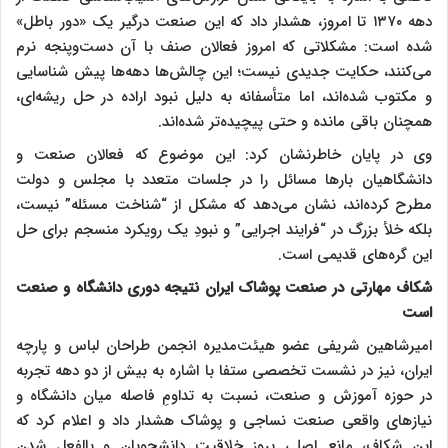
دهه ۱۳۷۰ تا امروز، هشدار داد که این صنعت درگیر یک «دور باطل»
شده است: مشکلاتی که امروز فعالان صنف با آن دست‌وپنجه نرم
می‌کنند، حکایت جدیدی نیست؛ این چالش‌ها دهه‌ها پیش شناسایی
و مکتوب شده‌اند، اما متأسفانه به دلیل نبود اراده در حل ریشه‌ای،
همچنان باقی مانده و حتی پیچیده‌تر شده‌اند.
وی در پایان خاطرنشان کرد: این موضوع که فعالان صنعت و
دانشگاهیان بارها مسائل را در جلسات متعدد با مجلس و دولت
مطرح کرده‌اند، نشان می‌دهد که مشکل از “شناخت مسئله” نیست،
بلکه خلأ بزرگ در “فرایند اجرایی” و نبودِ یک رویکرد منسجم برای حل
این گره‌های قدیمی است.
شکاف مهارتی در صنعت پوشاک ایران نتیجه دوری دانشگاه و صنعت
است
امیرشاهین شریفی عضو هیئت‌مدیره انجمن طراحان لباس و پارچه
ایران، نیز در نشست تخصصی ستفا با اشاره به بیش از دو دهه تجربه
در حوزه آموزش و صنعت، نسبت به تداومِ فاصله میان دانشگاه و
نیازهای واقعی صنعت نساجی و پوشاک هشدار داد و اعلام کرد که
این شکاف، مانع اصلی بروز خلاقیت دانشجویان و بالفعل شدن