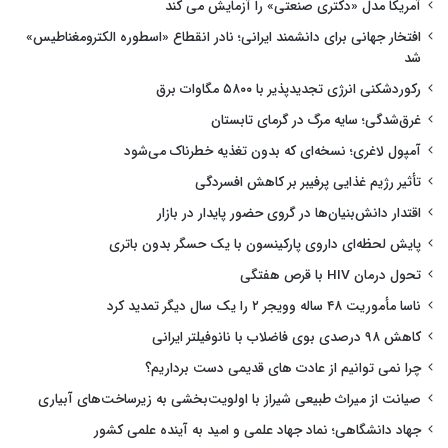
آمریکا مدل «دکتری صنعتی» را آزمایش می کند
افتخار جهانی برای دانشمند ایرانی؛ نادر انقطاع «اسطوره الکترومغناطیس»
شد
رکوردشکنی انرژی تجدیدپذیر با ۵۸۰۰ مگاوات برق
غرق‌شدگی؛ سایه مرگ در گرمای تابستان
آمپول لاغری؛ نسخه‌ای که بدون تغذیه خطرناک می‌شود
تأثیر رژیم غذایی پرفیبر بر کاهش افسردگی
اقتدار دانش‌بنیان‌ها در گروی حضور پایدار در بازار
پایش لحظه‌ای داروی پارکینسون با یک حسگر بدون باتری
تحول درمان HIV با قرص هفتگی
ناسا مأموریت ۴۸ ساله وویجر ۲ را یک سال دیگر تمدید کرد
کاهش ۹۸ درصدی بوی فاضلاب با نانوفیلتر ایرانی
چرا نمی توانیم از عادت های قدیمی دست برداریم؟
صیانت از میراث طبیعی شیراز با اولویت‌بخشی به زیرساخت‌های آبیاری
جهاد دانشگاهی؛ نماد جهاد علمی و امید به آینده علمی کشور