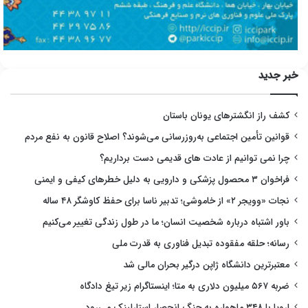
خبر جدید
کشف راز انگشترهای یونان باستان
قوانین تأمین اجتماعی به‌روزرسانی می‌شوند؟ اصلاح قانون به نفع مردم
چرا نمی توانیم از عادت های قدیمی دست برداریم؟
فراخوان ۳ محصول پزشکی و دارویی به دلیل خطرهای کیفی و ایمنی
نجات «وویجر ۲» از خاموشی؛ تدبیر ناسا برای حفظ کاوشگر ۴۸ ساله
باور اشتباه درباره شخصیت انسان؛ ما در طول زندگی تغییر می‌کنیم
رسانه؛ حلقه مفقوده تبدیل فناوری به قدرت ملی
معتبرترین دانشگاه ژاپن درگیر بحران مالی شد
ضربه ۵۶۷ میلیون دلاری به متا؛ اینستاگرام زیر تیغ دادگاه
اروپا با ۳۴۸ ماهواره به جنگ انحصار استارلینک می‌رود