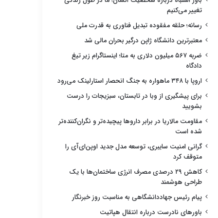
باور اشتباه درباره شخصیت انسان؛ ما در طول زندگی
تغییر می‌کنیم
رسانه؛ حلقه مفقوده تبدیل فناوری به قدرت ملی
معتبرترین دانشگاه ژاپن درگیر بحران مالی شد
ضربه ۵۶۷ میلیون دلاری به متا؛ اینستاگرام زیر تیغ
دادگاه
اروپا با ۳۴۸ ماهواره به جنگ انحصار استارلینک می‌رود
برای پیشگیری از وبا در تابستان، سبزیجات را درست
بشویید
مقاومت مالاریا در برابر داروها پیچیده‌تر و نگران‌کننده‌تر
شده است
گرانی امنیت سایبری، توسعه مدل جدید اوپن‌ای‌آی را
متوقف کرد
کاهش ۲۹ درصدی مصرف انرژی ساختمان‌ها با یک
طراحی هوشمند
پیام رئیس جهاددانشگاهی به مناسبت روز خبرنگار
باورهای نادرست درباره انتقال هپاتیت