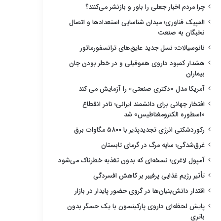
چرا مردم اخبار جعلی را باور و بازنشر می‌کنند؟
المپیک فناوری؛ میدان شناسایی استعدادها و اتصال
نخبگان به صنعت
نانوسیالات؛ نسل جدید عایق‌های ترانسفورماتور
هشدار کمبود داروی هموفیلی و در خطر بودن جان
بیماران
آمریکا مدل «دکتری صنعتی» را آزمایش می کند
افتخار جهانی برای دانشمند ایرانی؛ نادر انقطاع
«اسطوره الکترومغناطیس» شد
رکوردشکنی انرژی تجدیدپذیر با ۵۸۰۰ مگاوات برق
غرق‌شدگی؛ سایه مرگ در گرمای تابستان
آمپول لاغری؛ نسخه‌ای که بدون تغذیه خطرناک می‌شود
تأثیر رژیم غذایی پرفیبر بر کاهش افسردگی
اقتدار دانش‌بنیان‌ها در گروی حضور پایدار در بازار
پایش لحظه‌ای داروی پارکینسون با یک حسگر بدون
باتری