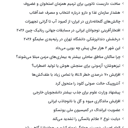
ساخت داربست نانویی برای ترمیم همزمان استخوان و غضروف
هشدار سازمان غذا و دارو درباره انتخاب و مصرف ضدآفتاب
چالش‌های گلخانه‌داری در ایران؛ از کمبود آب تا گرانی تجهیزات
افتخارآفرینی نوجوانان ایرانی در مسابقات جهانی رباتیک چین ۲۰۲۶
درخشش دندانپزشکی دانشگاه تهران در رتبه‌بندی سایمگو ۲۰۲۶
این شهر ۲ هزار سال پیش چه بویی می‌داد
چرا ساکنان مناطق ساحلی بیشتر به بیماری‌های مزمن مبتلا می‌شوند؟
تیزهوشان؛ آزمونی برای سنجش هوش یا تولید اضطراب؟
افزایش ۷۰ درصدی خطر ALS با تماس زیاد با علف‌کش‌ها
آنتروپیک حالت صوتی کلود را متحول کرد
پیشنهاد وزارت علوم برای جذب بیشتر دانشجویان خارجی
افزایش ماندگاری میوه و گل با نانوجاذب ایرانی
عضویت ایرانداک در کمیسیون ملی یونسکو
دیابت نوع ۲ علائم یائسگی را تشدید می‌کند
الهام احسان دوست، جهادگر نمونه کشوری جهاددانشگاهی شد