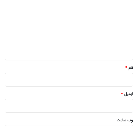
د
ی
د
گ
ا
ه
*
نام
*
ایمیل
*
وب‌ سایت