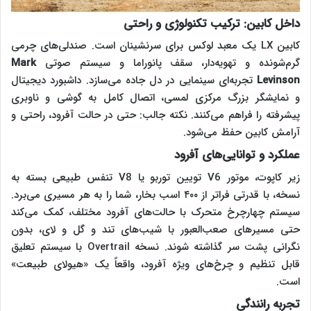
داخل کابین: ترکیب تکنولوژی و راحتی
کابین LX یک معبد لوکس برای سرنشینان است. صندلی‌های چرمی
گرم‌شونده و تهویه‌دار، سقف پانوراما و سیستم صوتی
Mark
Levinson
تجربه‌ای سینمایی در دل جاده می‌سازد. داشبورد دیجیتال
و نمایشگر بزرگ مرکزی لمسی، اتصال کامل به گوشی و ناوبری
پیشرفته را فراهم می‌کنند. نکته جالب: حتی در حالت آفرود، راحتی و
آرامش کابین حفظ می‌شود.
عملکرد و توانایی‌های آفرود
زیر کاپوت، موتور V6 تویین توربو یا V8 تنفس طبیعی بسته به
نسخه، با قدرتی فراتر از ۴۰۰ اسب بخار، شما را به هر مسیری می‌برد.
سیستم چهارچرخ متحرک با حالت‌های آفرود مختلف، کمک می‌کند
حتی مسیرهای صعب‌العبور با شیب‌های تند و گل و لای، بدون
نگرانی پشت سر گذاشته شوند. نسخه Overtrail با سیستم تعلیق
قابل تنظیم و چرخ‌های ویژه آفرود، واقعاً یک «هیولای طبیعت»
است.
تجربه رانندگی