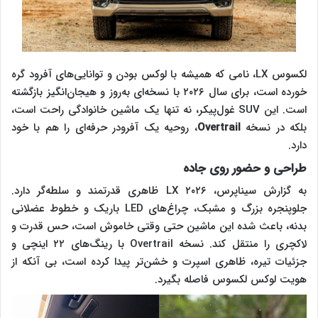
لکسوس LX، نامی که همیشه با لوکس بودن و توانایی‌های آفرود گره
خورده است، برای سال ۲۰۲۶ با نسخه‌ای به‌روز و هیجان‌انگیز بازگشته
است. این SUV غول‌پیکر، نه تنها یک ماشین خانوادگی راحت است،
بلکه در نسخه
Overtrail
، روحیه یک آفرودر حرفه‌ای را هم با خود
دارد.
طراحی و حضور روی جاده
به گزارش سیناپرس، LX ۲۰۲۶ ظاهری قدرتمند و سلطه‌گر دارد.
جلوپنجره بزرگ و مشبک، چراغ‌های LED باریک و خطوط عضلانی
بدنه، باعث شده این ماشین حتی وقتی خاموش است، حس قدرت و
لاکچری را منتقل کند. نسخه Overtrail با رینگ‌های ۲۲ اینچی و
جزئیات تیره، ظاهری اسپرت و خشن‌تر پیدا کرده است، بی آنکه از
هویت لوکس لکسوس فاصله بگیرد.