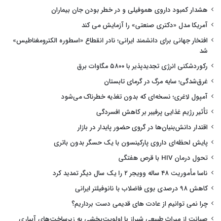
هشدار کمبود داروی هموفیلی و در خطر بودن جان بیماران
آمریکا مدل «دکتری صنعتی» را آزمایش می کند
افتخار جهانی برای دانشمند ایرانی؛ نادر انقطاع «اسطوره الکترومغناطیس»
شد
رکوردشکنی انرژی تجدیدپذیر با ۵۸۰۰ مگاوات برق
غرق‌شدگی؛ سایه مرگ در گرمای تابستان
آمپول لاغری؛ نسخه‌ای که بدون تغذیه خطرناک می‌شود
تأثیر رژیم غذایی پرفیبر بر کاهش افسردگی
اقتدار دانش‌بنیان‌ها در گروی حضور پایدار در بازار
پایش لحظه‌ای داروی پارکینسون با یک حسگر بدون باتری
تحول درمان HIV با قرص هفتگی
ناسا مأموریت ۴۸ ساله وویجر ۲ را یک سال دیگر تمدید کرد
کاهش ۹۸ درصدی بوی فاضلاب با نانوفیلتر ایرانی
چرا نمی توانیم از عادت های قدیمی دست برداریم؟
صیانت از میراث طبیعی شیراز با اولویت‌بخشی به زیرساخت‌های آبیاری