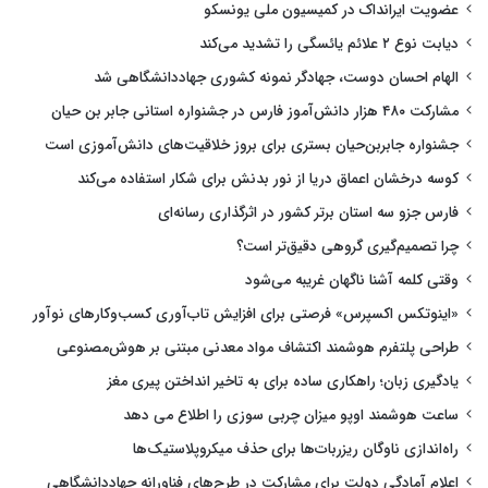
عضویت ایرانداک در کمیسیون ملی یونسکو
دیابت نوع ۲ علائم یائسگی را تشدید می‌کند
الهام احسان دوست، جهادگر نمونه کشوری جهاددانشگاهی شد
مشارکت ۴۸۰ هزار دانش‌آموز فارس در جشنواره استانی جابر بن حیان
جشنواره جابربن‌حیان بستری برای بروز خلاقیت‌های دانش‌آموزی است
کوسه درخشان اعماق دریا از نور بدنش برای شکار استفاده می‌کند
فارس جزو سه استان برتر کشور در اثرگذاری رسانه‌ای
چرا تصمیم‌گیری گروهی دقیق‌تر است؟
وقتی کلمه آشنا ناگهان غریبه می‌شود
«اینوتکس اکسپرس» فرصتی برای افزایش تاب‌آوری کسب‌وکارهای نوآور
طراحی پلتفرم هوشمند اکتشاف مواد معدنی مبتنی بر هوش‌مصنوعی
یادگیری زبان؛ راهکاری ساده برای به تاخیر انداختن پیری مغز
ساعت هوشمند اوپو میزان چربی سوزی را اطلاع می دهد
راه‌اندازی ناوگان ریزربات‌ها برای حذف میکروپلاستیک‌ها
اعلام آمادگی دولت برای مشارکت در طرح‌های فناورانه جهاددانشگاهی