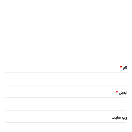
د
ی
د
گ
ا
ه
*
نام
*
ایمیل
*
وب‌ سایت