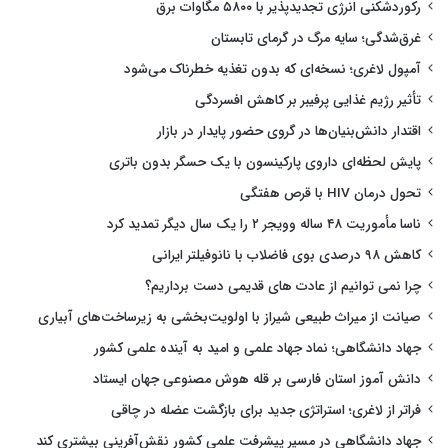
رکوردشکنی انرژی تجدیدپذیر با ۵۸۰۰ مگاوات برق
غرق‌شدگی؛ سایه مرگ در گرمای تابستان
آمپول لاغری؛ نسخه‌ای که بدون تغذیه خطرناک می‌شود
تأثیر رژیم غذایی پرفیبر بر کاهش افسردگی
اقتدار دانش‌بنیان‌ها در گروی حضور پایدار در بازار
پایش لحظه‌ای داروی پارکینسون با یک حسگر بدون باتری
تحول درمان HIV با قرص هفتگی
ناسا مأموریت ۴۸ ساله وویجر ۲ را یک سال دیگر تمدید کرد
کاهش ۹۸ درصدی بوی فاضلاب با نانوفیلتر ایرانی
چرا نمی توانیم از عادت های قدیمی دست برداریم؟
صیانت از میراث طبیعی شیراز با اولویت‌بخشی به زیرساخت‌های آبیاری
جهاد دانشگاهی؛ نماد جهاد علمی و امید به آینده علمی کشور
دانش آموز استان فارسی بر قله هوش مصنوعی جهان ایستاد
فراتر از لاغری؛ استراتژی جدید برای بازگشت عضله در چاقی
جهاد دانشگاهی در مسیر پیشرفت علمی کشور نقش‌آفرینی بیشتری کند