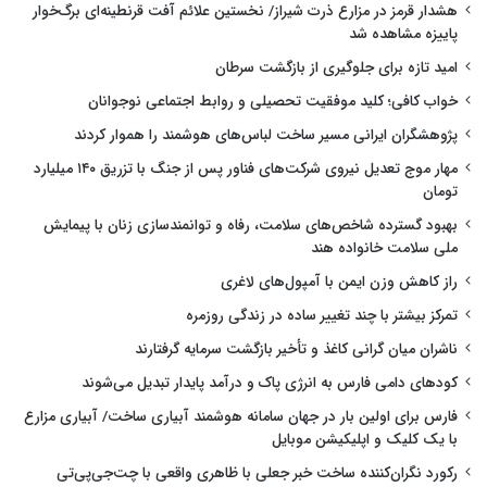
هشدار قرمز در مزارع ذرت شیراز/ نخستین علائم آفت قرنطینه‌ای برگ‌خوار
پاییزه مشاهده شد
امید تازه برای جلوگیری از بازگشت سرطان
خواب کافی؛ کلید موفقیت تحصیلی و روابط اجتماعی نوجوانان
پژوهشگران ایرانی مسیر ساخت لباس‌های هوشمند را هموار کردند
مهار موج تعدیل نیروی شرکت‌های فناور پس از جنگ با تزریق ۱۴۰ میلیارد
تومان
بهبود گسترده شاخص‌های سلامت، رفاه و توانمندسازی زنان با پیمایش
ملی سلامت خانواده هند
راز کاهش وزن ایمن با آمپول‌های لاغری
تمرکز بیشتر با چند تغییر ساده در زندگی روزمره
ناشران میان گرانی کاغذ و تأخیر بازگشت سرمایه گرفتارند
کودهای دامی فارس به انرژی پاک و درآمد پایدار تبدیل می‌شوند
فارس برای اولین بار در جهان سامانه هوشمند آبیاری ساخت/ آبیاری مزارع
با یک کلیک و اپلیکیشن موبایل
رکورد نگران‌کننده ساخت خبر جعلی با ظاهری واقعی با چت‌جی‌پی‌تی