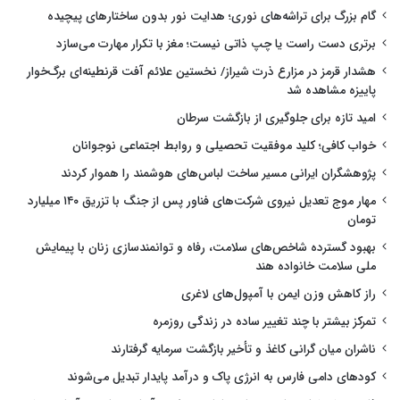
گام بزرگ برای تراشه‌های نوری؛ هدایت نور بدون ساختارهای پیچیده
برتری دست راست یا چپ ذاتی نیست؛ مغز با تکرار مهارت می‌سازد
هشدار قرمز در مزارع ذرت شیراز/ نخستین علائم آفت قرنطینه‌ای برگ‌خوار
پاییزه مشاهده شد
امید تازه برای جلوگیری از بازگشت سرطان
خواب کافی؛ کلید موفقیت تحصیلی و روابط اجتماعی نوجوانان
پژوهشگران ایرانی مسیر ساخت لباس‌های هوشمند را هموار کردند
مهار موج تعدیل نیروی شرکت‌های فناور پس از جنگ با تزریق ۱۴۰ میلیارد
تومان
بهبود گسترده شاخص‌های سلامت، رفاه و توانمندسازی زنان با پیمایش
ملی سلامت خانواده هند
راز کاهش وزن ایمن با آمپول‌های لاغری
تمرکز بیشتر با چند تغییر ساده در زندگی روزمره
ناشران میان گرانی کاغذ و تأخیر بازگشت سرمایه گرفتارند
کودهای دامی فارس به انرژی پاک و درآمد پایدار تبدیل می‌شوند