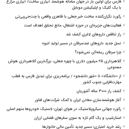
فارس برای اولین بار در جهان سامانه هوشمند آبیاری ساخت/ آبیاری مزارع
با یک کلیک و اپلیکیشن موبایل
رکورد نگران‌کننده ساخت خبر جعلی با ظاهری واقعی با چت‌جی‌پی‌تی
فعالیت‌های جزیره‌ای در حوزه اشتغال، مانع تحقق اهداف است
راز تناقض داروهای لاغری کشف شد
نسل جدید داروهای ضدسرطان در مسیر تولید انبوه
چرا سرطان ریشه‌کن نمی‌شود؟
کلاهبرداری ۲۵ میلیون دلاری با چهره جعلی، بزرگ‌ترین کلاهبرداری هوش
مصنوعی
از «دانشگاه» تا «شهر دانشجو» / برنامه‌ریزی برای تبدیل فارس به قطب
مهارت‌افزایی جنوب کشور
کشف راز ۳۰۰۰ ساله آشوریان
آغاز هوشمندسازی معادن ایران با کمک شرکت‌های فناور
رکورد جهانی میکروپلاستیک در هوای تهران؛ لاستیک خودروها متهم اصلی
استارشیپ و یک گام تازه به سوی سفرهای فضایی ارزان
رشد خرید اعتباری؛ مسیر جدید تأمین مالی خانوارها