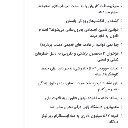
مایکروسافت کاربران را به سمت لپ‌تاپ‌های ضعیف‌تر
سوق می‌دهد
کشف راز انگشترهای یونان باستان
قوانین تأمین اجتماعی به‌روزرسانی می‌شوند؟ اصلاح
قانون به نفع مردم
چرا نمی توانیم از عادت های قدیمی دست برداریم؟
فراخوان ۳ محصول پزشکی و دارویی به دلیل خطرهای
کیفی و ایمنی
نجات «وویجر ۲» از خاموشی؛ تدبیر ناسا برای حفظ
کاوشگر ۴۸ ساله
باور اشتباه درباره شخصیت انسان؛ ما در طول زندگی
تغییر می‌کنیم
رسانه؛ حلقه مفقوده تبدیل فناوری به قدرت ملی
معتبرترین دانشگاه ژاپن درگیر بحران مالی شد
ضربه ۵۶۷ میلیون دلاری به متا؛ اینستاگرام زیر تیغ
دادگاه