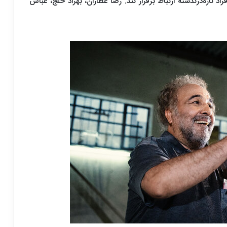
د تازه‌درگذشته ارتباط برقرار کند. رضا عطاران، بهزاد خلج، عباس