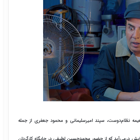
عیمه نظام‌دوست، سپند امیرسلیمانی و محمود جعفری از جمله
یش درمی‌آید که از حضور محمدحسین لطیفی در جایگاه کارگردان