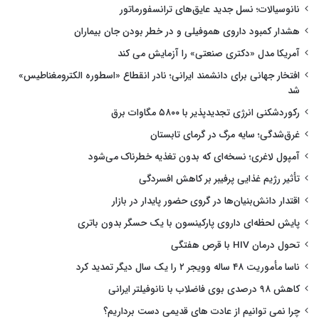
نانوسیالات؛ نسل جدید عایق‌های ترانسفورماتور
هشدار کمبود داروی هموفیلی و در خطر بودن جان بیماران
آمریکا مدل «دکتری صنعتی» را آزمایش می کند
افتخار جهانی برای دانشمند ایرانی؛ نادر انقطاع «اسطوره الکترومغناطیس»
شد
رکوردشکنی انرژی تجدیدپذیر با ۵۸۰۰ مگاوات برق
غرق‌شدگی؛ سایه مرگ در گرمای تابستان
آمپول لاغری؛ نسخه‌ای که بدون تغذیه خطرناک می‌شود
تأثیر رژیم غذایی پرفیبر بر کاهش افسردگی
اقتدار دانش‌بنیان‌ها در گروی حضور پایدار در بازار
پایش لحظه‌ای داروی پارکینسون با یک حسگر بدون باتری
تحول درمان HIV با قرص هفتگی
ناسا مأموریت ۴۸ ساله وویجر ۲ را یک سال دیگر تمدید کرد
کاهش ۹۸ درصدی بوی فاضلاب با نانوفیلتر ایرانی
چرا نمی توانیم از عادت های قدیمی دست برداریم؟