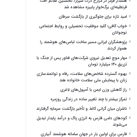
هشدار قرمز در مزارع ذرت شیراز/ نخستین علائم آفت
قرنطینه‌ای برگ‌خوار پاییزه مشاهده شد
امید تازه برای جلوگیری از بازگشت سرطان
خواب کافی؛ کلید موفقیت تحصیلی و روابط اجتماعی
نوجوانان
پژوهشگران ایرانی مسیر ساخت لباس‌های هوشمند را
هموار کردند
مهار موج تعدیل نیروی شرکت‌های فناور پس از جنگ با
تزریق ۱۴۰ میلیارد تومان
بهبود گسترده شاخص‌های سلامت، رفاه و توانمندسازی
زنان با پیمایش ملی سلامت خانواده هند
راز کاهش وزن ایمن با آمپول‌های لاغری
تمرکز بیشتر با چند تغییر ساده در زندگی روزمره
ناشران میان گرانی کاغذ و تأخیر بازگشت سرمایه گرفتارند
کودهای دامی فارس به انرژی پاک و درآمد پایدار تبدیل
می‌شوند
فارس برای اولین بار در جهان سامانه هوشمند آبیاری